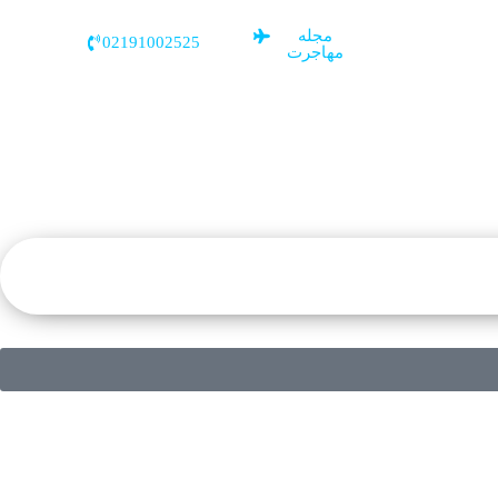
مجله
02191002525
مهاجرت