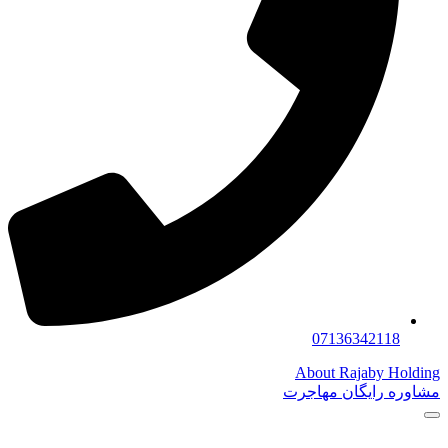
07136342118
About Rajaby Holding
مشاوره رایگان مهاجرت