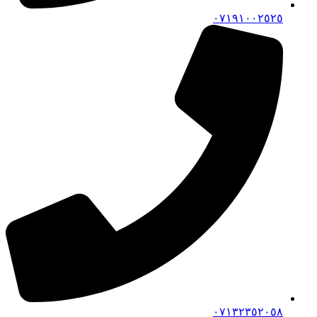
٠٧١٩١٠٠٢٥٢٥
٠٧١٣٢٣٥٢٠٥٨