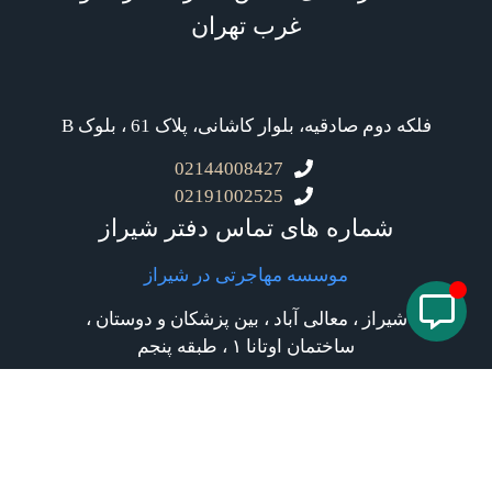
غرب تهران
فلکه دوم صادقیه، بلوار کاشانی، پلاک 61 ، بلوک B
02144008427
02191002525
شماره های تماس دفتر شیراز
موسسه مهاجرتی در شیراز
شیراز ، معالی آباد ، بین پزشکان و دوستان ،
ساختمان اوتانا ۱ ، طبقه پنجم
٠٧١٩١٠٠٢٥٢٥
91002525
٠٧١٣٢٣٥٢٠٥٨
07136342117
07136342118