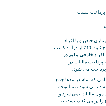
ماری خاص و یا افراد
دارای حداقل دستمزد در لهستان، می توانند نرخ ثابت 19٪ از درآمد کسب
افراد خارجی مقیم در
پرداخت مالیات در
 پرداخت می شود.
نگامی که تمام درآمدها جمع
قیاس تصاعدی (12٪ یا 32٪) استفاده می شود.ضمناً توجه
رآمد افراد تا سن 26 سال مشمول مالیات نمی شود و
الدینی که اظهارنامه مالیاتی سالانه خود (PIT) را پر می کنند، بسته به