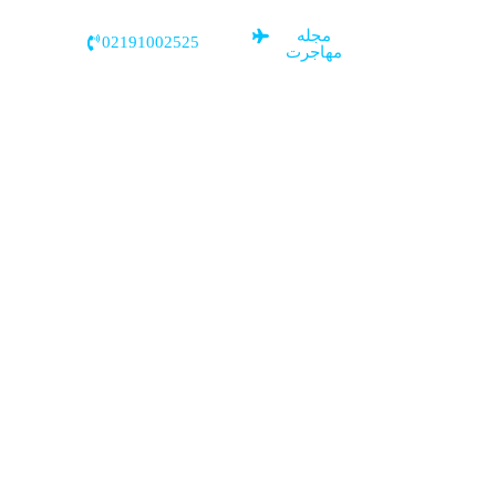
مجله
02191002525
مهاجرت