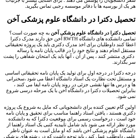
سفر دانشجویان را پوشش می دهند ؛ برای آشنایی بیشتر با جزئیات
هر یک از بورسیه ها با دفاتر موسسه رجبی تماس بگیرید.
تحصیل دکترا در دانشگاه علوم پزشکی آخن
تحصیل دکترا در دانشگاه علوم پزشکی آخن
به چه صورت است؟
تمامی دانشکده های دانشگاه RWTH آخن حق دارند مدرک دکترا
اعطا کنند داوطلبان برای اخذ مدرک دکتری باید یک پروژه تحقیقاتی
مستقل انجام دهند و نتایج خود را در قالب پایان نامه یا رساله
دکتری منتشر کنند ، پس از آن ، آنها باید یک امتحان شفاهی را پشت
سر بگذارند.
درجه دکترا در درجه اول برای تولید یک پایان نامه تحقیقاتی اساسی
و مستقل تحت نظارت یک استاد دانشگاه اعطا می شود ،سخنرانی
ها و درس ها تنها نقشی جزئی در روند پایان نامه ایفا می کنند ،
بنابراین تحصیلات دکترا در دانشگاه آخن با یک مرحله درسی شروع
نمی شود.
اولین گام تعیین کننده برای دانشجویانی که مایل به شروع یک پروژه
دکتری هستند ، یافتن استاد راهنما مناسب برای تحقیق و پایان نامه
خود است ، درخواست رسمی برای موقعیت دکترا که به دانشکده
مورد نظر ارائه می شود باید شامل تأییدیه کتبی یک استاد راهنما از
دانشگاه علوم پزشکی آخن باشد که او مایل است به عنوان ناظر
علمی داوطلب عمل کند ، باید توجه داشت که در رشته های پزشکی