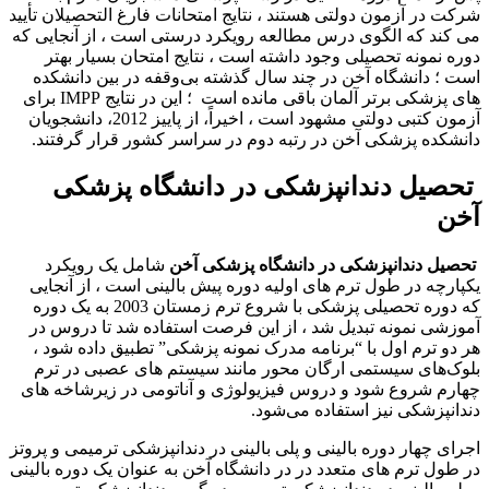
شرکت در آزمون دولتی هستند ، نتایج امتحانات فارغ التحصیلان تأیید
می کند که الگوی درس مطالعه رویکرد درستی است ، از آنجایی که
دوره نمونه تحصیلی وجود داشته است ، نتایج امتحان بسیار بهتر
است ؛ دانشگاه آخن در چند سال گذشته بی‌وقفه در بین دانشکده
‌های پزشکی برتر آلمان باقی مانده است ؛ این در نتایج IMPP برای
آزمون کتبی دولتی مشهود است ، اخیراً، از پاییز 2012، دانشجویان
دانشکده پزشکی آخن در رتبه دوم در سراسر کشور قرار گرفتند.
تحصیل دندانپزشکی در دانشگاه پزشکی
آخن
تحصیل دندانپزشکی در دانشگاه پزشکی آخن
شامل یک رویکرد
یکپارچه در طول ترم های اولیه دوره پیش بالینی است ، از آنجایی
که دوره تحصیلی پزشکی با شروع ترم زمستان 2003 به یک دوره
آموزشی نمونه تبدیل شد ، از این فرصت استفاده شد تا دروس در
هر دو ترم اول با “برنامه مدرک نمونه پزشکی” تطبیق داده شود ،
بلوک‌های سیستمی ارگان‌ محور مانند سیستم‌ های عصبی در ترم
چهارم شروع شود و دروس فیزیولوژی و آناتومی در زیرشاخه‌ های
دندانپزشکی نیز استفاده می‌شود.
اجرای چهار دوره بالینی و پلی بالینی در دندانپزشکی ترمیمی و پروتز
در طول ترم های متعدد در در دانشگاه آخن به عنوان یک دوره بالینی