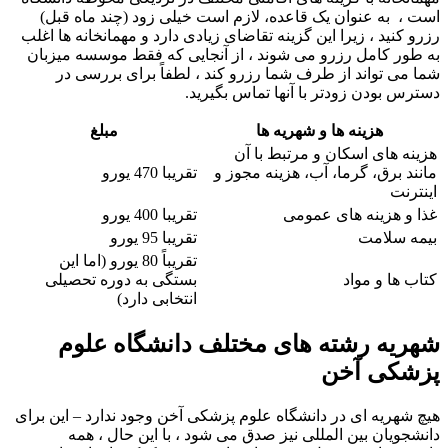
است ، به عنوان یک قاعده، لازم است خیلی زود (چند ماه قبل)
رزرو کنید ، زیرا این گزینه تقاضای زیادی دارد و مهمانخانه ها اغلب
به طور کامل رزرو می شوند ، از آنجایی که فقط موسسه میزبان
شما می تواند از طرف شما رزرو کند ، لطفاً برای بررسی در
دسترس بودن زودتر با آنها تماس بگیرید.
هزینه ها و شهریه ها
مبلغ
هزینه های اسکان و مرتبط با آن
مانند برق، گرما، آب، هزینه مجوز و
تقریبا 470 یورو
اینترنت
غذا و هزینه های عمومی
تقریبا 400 یورو
بیمه سلامت
تقریبا 95 یورو
تقریباً 80 یورو (اما این
کتاب ها و مواد
بستگی به دوره تحصیلی
انتخابی دارد)
شهریه رشته های مختلف دانشگاه علوم
پزشکی آخن
هیچ شهریه ای در دانشگاه علوم پزشکی آخن وجود ندارد – این برای
دانشجویان بین المللی نیز صدق می شود ، با این حال ، همه