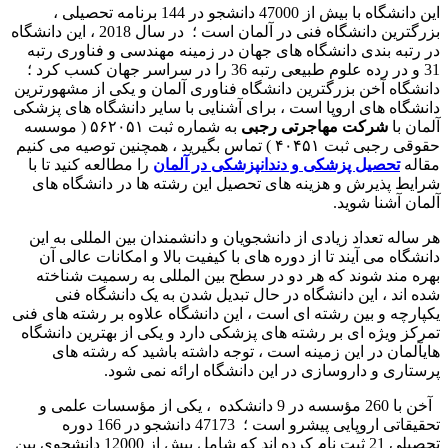
این دانشگاه با بیش از 47000 دانشجو در 144 برنامه تحصیلی ،
بزرگترین دانشگاه فنی در آلمان است ؛ در سال 2018 ، این دانشگاه
در رتبه بندی دانشگاه های جهان در زمینه مهندسی و فناوری رتبه
31 و در رده علوم طبیعی رتبه 36 را در سراسر جهان کسب کرد ؛
دانشگاه آخن بزرگترین دانشگاه فناوری آلمان و یکی از مشهورترین
دانشگاه های اروپا است ، برای آشنایی با سایر دانشگاه های پزشکی
آلمان با
شرکت مهاجرتی رجبی
به شماره ثبت ۵۶۲۰۵۱ ( موسسه
حقوقی رجبی ثبت ۴۰۴۵۱ ) تماس بگیرید ، همچنین توصیه می کنیم
مقاله
تحصیل پزشکی و دندانپزشکی در آلمان
را مطالعه کنید تا با
شرایط پذیرش و هزینه های تحصیل این رشته ها در دانشگاه های
آلمان آشنا شوید.
هر ساله تعداد زیادی از دانشجویان و دانشمندان بین المللی به این
دانشگاه می آیند تا از دوره های با کیفیت بالا و امکانات عالی آن
بهره مند شوند که هر دو در سطح بین المللی به رسمیت شناخته
شده اند ، این دانشگاه در حال تبدیل شدن به یک دانشگاه فنی
یکپارچه و بین رشته ای است ، این دانشگاه علاوه بر رشته های فنی
تمرکز ویژه ای بر رشته های پزشکی دارد و یکی از بهترین دانشگاه
هایآلمان در این زمینه است ، توجه داشته باشید که رشته های
پرستاری و داروسازی در این دانشگاه ارائه نمی شود.
آخن با 260 مؤسسه در 9 دانشکده ، یکی از مؤسسات علمی و
تحقیقاتی اروپایی پیشرو است ؛ 47173 دانشجو در 166 دوره
تحصیلی 21 ثبت نام کرده اند که شامل بیش از 12000 دانشجوی بین