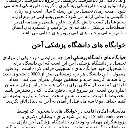
و پلی بالینی در دندانپزشکی ترمیمی در گروه دندانپزشکی ترمیمی،
پارادنتولوژی و دندانپزشکی پیشگیری و گروه دندانپزشکی انجام می
شود ، مدت زمان تحصیل در این رشته 5 سال است و به زبان
انگلیسی و آلمانی ارائه می شود ؛ بخش پیشبالینی در ترم اول تا
پنجم شامل کسب دانش یکپارچه علوم طبیعی و مقدمه ای بر
اصطلاحات پزشکی ، مقدمه ای بر ترکیب و عملکرد بدن انسان
سالم و مبانی و جنبه های فنی پروتز های دندانی می باشد.
خوابگاه های دانشگاه پزشکی آخن
خوابگاه های دانشگاه پزشکی آخن
چه شرایطی دارد؟ یکی از مزایای
تحصیل در دانشگاه پزشکی آخن این است که این دانشگاه برای
دانشجویان خود خوابگاه های دانشجویی فراهم کرده است ، به طور
معمول ، این دانشگاه هر ترم زمستانی بیش از 9000 دانشجوی جدید
را با صد ها کارمند جدید و محققین مهمان پذیرای می کند ؛ تعداد
افرادی که به دنبال مکانی برای زندگی هستند در این زمان به همان
اندازه زیاد است ، در شروع ترم ، یافتن مکانی که در دسترس باشد ،
مخصوصاً با قیمت مناسب ، بسیار سخت است ؛ بنابراین، توصیه می
کنیم حداقل دو تا سه ماه قبل از آمدن به آخن به دنبال اتاق بگردید.
متأسفانه امکان اقامت در خوابگاه های دانشجویی که توسط
Studierendenwerk اداره می شود برای داوطلبان دکتری و
پژوهشگران مهمان وجود ندارد ، دانشگاه پزشکی آخن دارای سه
مهمانخانه با گزینه های اقامتی مختلف در نزدیکی محوطه دانشگاه