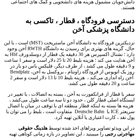
دانش‌جویان مشمول هزینه‌ های دانشجویی و کمک‌ های اجتماعی
هستند.
دسترسی فرودگاه ، قطار ، تاکسی به
دانشگاه پزشکی آخن
نزدیکترین فرودگاه به دانشگاه آخن ماستریخت (MST) است ، با این
حال، گزینه های بهتری برای رسیدن به دانشگاه RWTH آخن وجود
دارد ؛ نشنال اکسپرس هر 30 دقیقه یک قطار از دوسلدورف Hbf به
آخن هدایت می کند ؛ هزینه بلیط 20 تا 25 دلار است و سفر 1 ساعت
و 9 دقیقه طول می کشد ، از طرف دیگر، فلیکس باس دو بار در
روز یک اتوبوس از فرودگاه زاونتام ، بروکسل به آخن، Bendplatz
آخن راه ‌اندازی می‌کند ، هزینه بلیط 10 تا 13 دلار است و سفر 2
ساعت و 20 دقیقه طول می کشد.
سفر با قطار از فرانکفورت به آخن ، بسته به اتصالات ، با تغییر در
ایستگاه اصلی قطار کلن ، حدود دو تا سه ساعت طول می‌کشد ،
هزینه ها بسته به اینکه قطار منطقه ای با توقف در میان یا اتصال
سریعتر ICE با Deutsche Bahn متفاوت است ، بلیط را می توان با
پول نقد ، کارت اعتباری یا آنلاین تهیه کرد.
در این ویدئو تصاویر ویزاهای اخذ شده توسط
هلدینگ حقوقی
مهاجرتی رجبی
را میبینید ، این تصاویر در بازه زمانی کوتاهی تهیه