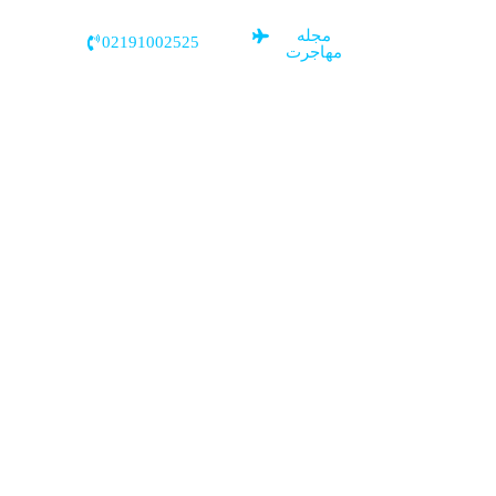
مجله
02191002525
مهاجرت