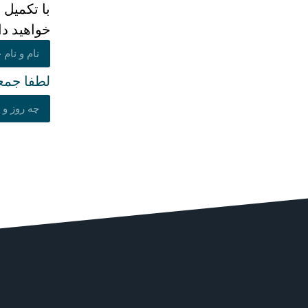
با تکمیل
خواهید د
لطفا جمع