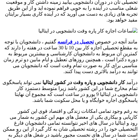
تحصیلی تان در دوران دانشجویی بیابید زمینه داشتن کار و موقعیت
شغلی مناسب در آینده را به خوبی فراهم نموده اید و از این طریق
تجربه های زیادی به دست می آورید که در آینده کاری بسیار برایتان
مفید خواهد بود.
مانند آنچه در خصوص
تحصیل در فرانسه
گفتیم ، دانشجویان با توجه
به مقطع تحصیلی اجازه کار بین 10 تا 30 ساعت در هفته را دارند که
کمترین آن مربوط به دانشجویان کارشناسی و بیشترین مربوط به
دوره دکترا است ، همچنین روزهای تعطیل و ایام مابین دو ترم زمان
مناسبی برای کار به صورت تمام وقت است که دانشجویان می
توانند به درآمد بالاتری دست پیدا کنند.
درآمد
کار دانشجویی و پاره وقت در کشور ایتالیا
نمی تواند پاسخگوی
تمام مخارج شما در این کشور باشد زیرا متوسط دستمزد کار
دانشجویی در ایتالیا 9 یورو در ساعت است که مجموع آن نهایتا
پاسخگوی اجاره خوابگاه و یا محل سکونت شما باشد.
به رغم وجود تمامی امکانات زندگی و اقتصاد قوی این کشور
کاریابی و بیکاری یکی از معضل های مهم این کشور به شمار می
رود و ایتالیا در سال های اخیر نتوانسته تمامی دانشجویان فارغ
التحصیلی خود را در رشته تحصیلی شان به کار گیرد از این رو ممکن
است شما در سال های نخست مجبور باشید در شغل های دیگر به