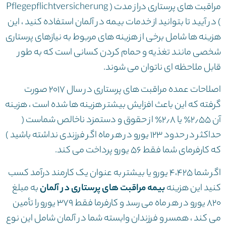
مراقبت های پرستاری دراز مدت ( Pflegepflichtversicherung
) در آیید تا بتوانید از خدمات بیمه در آلمان استفاده کنید ، این
هزینه ها شامل برخی از هزینه های مربوط به نیازهای پرستاری
شخصی مانند تغذیه و حمام کردن کسانی است که به طور
قابل ملاحظه ای ناتوان می شوند.
اصلاحات عمده مراقبت های پرستاری در سال ۲۰۱۷ صورت
گرفته که این باعث افزایش بیشتر هزینه ها شده است ، هزینه
آن ۲٫۵۵٪ یا ۲٫۸٪ از حقوق و دستمزد ناخالص شماست (
حداکثر در حدود ۱۲۳ یورو در هر ماه اگر فرزندی نداشته باشید )
که کارفرمای شما فقط ۵۶ یورو پرداخت می کند.
اگر شما ۴،۴۲۵ یورو یا بیشتر به عنوان یک کارمند درآمد کسب
کنید این هزینه
بیمه مراقبت های پرستاری در آلمان
به مبلغ
۸۲۰ یورو در هر ماه می رسد و کارفرما فقط ۳۷۹ یورو را تأمین
می کند ، همسر و فرزندان وابسته شما در آلمان شامل این نوع