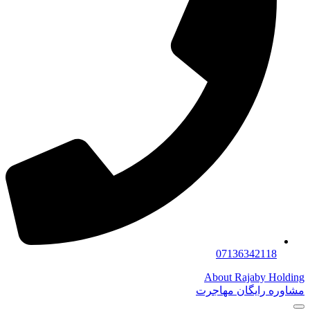
07136342118
About Rajaby Holding
مشاوره رایگان مهاجرت