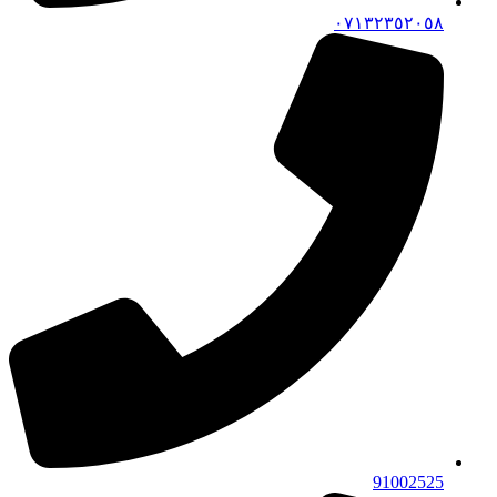
٠٧١٣٢٣٥٢٠٥٨
91002525