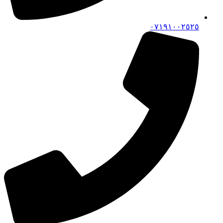
٠٧١٩١٠٠٢٥٢٥