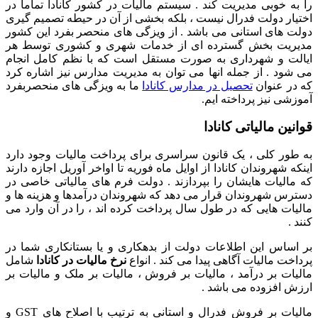
را به خوبی مدیریت کند . سیستم مالیات در کشور کانادا تماما در
اختیار دولت فدرال نیست ، بلکه بخشی از آن در حیطه تصمیم گیری
دولت های استانی می باشد . از ویزگی های منحصر بفرد این کشور
مدیریت بخش گسترده ای از خدمات شهری و کشوری توسط هر
ایالت و شهرداری به صورت مستقل است که با نظم کامل انجام
می شود . از جمله انها می توان به مدیریت مدارس نیز اشاره کرد
که در عنوان
تحصیل در مدارس کانادا
ما به ویزگی های منحصربفرد
آموزشی نیز پرداخته ایم.
قوانین مالیاتی کانادا
به طور کلی ، یک قانون سراسری برای پرداخت مالیات وجود دارد
اینکه شهروندان کانادا از اوایل ماه فوریه تا اواخر آوریل اجازه دارند
که مالیات هایشان را بپردازند .
دولت فرم های مالیاتی خاصی در
دسترس شهروندان قرار می دهد که شهروندان درآمدها و هزینه ها و
مالیات هایی که در طول سال پرداخت کرده اند ، را در آن وارد می
کنند .
بر اساس این اطلاعات دولت از بدهکاری و یا بستانکاری شما در
پرداخت مالیات آگاهی پیدا می کند .
انواع
نرخ مالیات در کانادا
شامل
مالیات بر درآمد ، مالیات بر فروش ، مالیات بر ملک و مالیات بر
ارزش افزوده می باشد .
مالیات بر فروش فدرال و استانی به ترتیب با اصلاح های
GST
و