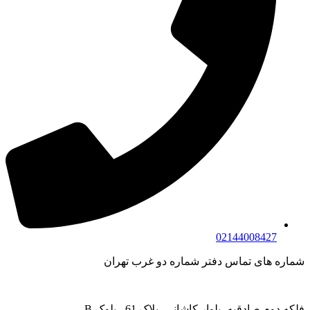
02144008427
شماره های تماس دفتر شماره دو غرب تهران
فلکه دوم صادقیه، بلوار کاشانی، پلاک 61 ، بلوک B