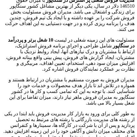
مدیریت فروش شغلی پر استرس در سنگاپور
با میزان حقوق
146510 دلار در سال، یکی دیگر از بهترین مشاغل کشور سنگاپور
برای زندگی و اشتغال می باشد. مدیران فروش مسئولیت بخش
فروش شرکت را بر عهده داشته و با ایجاد یک تیم فروش، چندین
هدف را برنامه ریزی کرده و در جهت دستیابی به این اهداف حرکت
می کنند.
مسئولیت های این زمینه شغلی در لیست
10 شغل برتر و پردرآمد
در سنگاپور
شامل طراحی و اجرای برنامه فروش استراتژیک،
ارتباط با مشتریان و درک نیازهای آنها، ایجاد روابط نزدیک با
مشتریان، ایجاد گزارش های فروش، پیش بینی واقع بینانه فروش،
افزایش میزان سود دهی، استخدام، تعیین اهداف، مربیگری و
نظارت بر عملکرد نمایندگان فروش اشاره کرد.
مدیران فروش به صورت مستقیم با مشتریان در ارتباط هستند و
همواره در تلاش اند تا بازار هدف محصولات و خدمات خود را
شناسایی کنند. با توجه به این که تمامی کسب و کار ها در کشور
سنگاپور به مدیران فروش ماهر نیاز دارند، میزان تقاضا برای این
شغل بسیار بالا می باشد.
به طور کلی برای ورود به بازار کار مدیریت فروش باید ابتدا در یکی
از رشته های مدیریت بازرگانی یا رشته های مرتبط به تحصیل
پردازید و پس از آن با شرکت در کارگاه ها، سمینارها و کنفرانس
های مختلف میزان دانش و آگاهی خود را در این زمینه افزایش دهید.
افراد برای ورود به این زمینه شغلی باید حتما مهارت های رهبری و