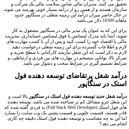
تحقیق می کنند. مدیران مالی ضامن سلامت مالی یک شرکت و
سازمان هستند و از همین رو از درآمد بسیار خوبی بهرمند می شوند.
در حال حاضر میزان درآمد این زمینه شغلی در سنگاپور حدود
ماهانه 10309 دلار می باشد.
برای این که به عنوان یک مدیر مالی در سنگاپور مشغول به کار
شوید، ابتدا باید مدرک لیسانس یا فوق لیسانس حسابداری، مدیریت
مالی یا اقتصاد خود را کسب کنید و پس از آن با کسب مهارت های
لازم و اطلاعات گسترده برای این زمینه شغلی درخواست دهید.
لازم به ذکر است که این شغل نیازمند کارکنانی با سطح تجربه و
تمرکز بالا، توانایی منسجم در مهارت های بین فردی و ارتباطی، و
شرایط تصمیم گیری در شرایط سخت و دشوار می باشد.
درآمد شغل پرتقاضای توسعه دهنده فول
استک در سنگاپور
درآمد شغل جدید توسعه دهنده فول استک در سنگاپور
بالا است و
این شغل جزو مشاغل کم تر شناخته شده می باشد. توسعه دهنده
های فول استک (Full Stack Web Developer) به فردی گفته شده که
قادر هستند، قسمت جلویی و قسمت پشتی یک وب سایت را بسازد.
اما این به چه معناست و توسعه دهنده فول استک دقیقه چه کاری
انجام می دهد؟