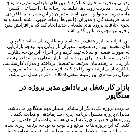
ردیابی و تجزیه و تحلیل عملکرد کمپین های تبلیغاتی، مدیریت بودجه
بازاریابی، مدیریت رویدادها، تبلیغات، رسانه ‌های اجتماعی، کمپین‌
ها، مدیریت محتوا و… می باشد. مدیران در این شغل باید با افرادی
مانند فروشندگان و مدیران آژانس ها ارتباط خوبی داشته باشند و به
نحوی خلاقانه پروژه های تبلیغاتی جدید ایجاد کند که بر افزایش سود
و فروش مجموعه تاثیر گذار باشد.
این افراد باید بازار هدف را بشناسد و مطابق با آن به ایجاد کمپین
های مختلف بپردازد. همچنین مدیران بازاریابی باید بودجه بازاریابی
به صورت فصلی و سالانه تهیه کرده و بر اجرای این بودجه نظارت
دقیق داشته باشند. برای ورود به این بازار شغلی باید ابتدا در رشته
بازاریابی یا رشته های مرتبط به تحصیل پرداخته و مدرک کارشناسی
یا کارشناسی ارشد خود را اخذ کنید. لازم به ذکر است که امروزه
میزان درآمدهای این زمینه شغلی 180000 دلار در سال می باشد.
بازار کار شغل پر پاداش مدیر پروژه در
سنگاپور
مدیریت پروژه یکی دیگر از مشاغل بسیار مهم سنگاپور می باشد.
مدیران پروژه مسئول برنامه ‌ریزی، سازماندهی و هدایت تکمیل
پروژه ‌های خاص برای یک سازمان هستند و اطمینان حاصل می
کنند، که این پروژه‌ ها به موقع و با توجه به بودجه برنامه ریزی شده
و به پایان برسد. برخی از مهم ترین وظایف این زمینه شغلی شامل