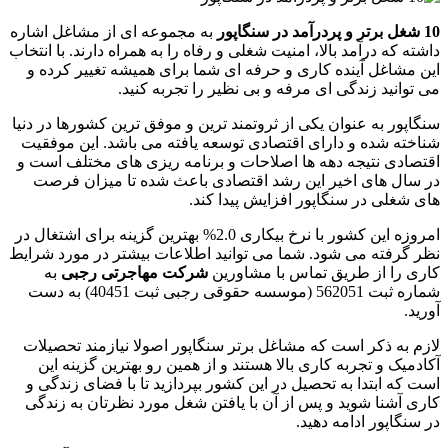
10 شغل برتر و پردرآمد در سنگاپور
به مجموعه ای از مشاغل اشاره
داشته که درآمد بالا، امنیت شغلی و رفاه را به همراه دارند. با انتخاب
این مشاغل آینده کاری و حرفه ای شما برای همیشه تغییر کرده و
می توانید زندگی ای مرفه و بی نظیر را تجربه کنید.
سنگاپور به عنوان یکی از ثروتمند ترین و موفق ترین کشورها در دنیا
شناخته شده و دارای اقتصادی توسعه یافته می باشد. این موفقیت
اقتصادی نتیجه دهه ها اصلاحات و برنامه ریزی های مختلف است و
در سال های اخیر این رشد اقتصادی باعث شده تا میزان فرصت
های شغلی در سنگاپور افزایش پیدا کند.
امروزه این کشور با نرخ بیکاری 2.0% بهترین گزینه برای اشتغال در
نظر گرفته می شود. شما می توانید اطلاعات بیشتر در مورد شرایط
کاری را از طریق تماس با مشاورین
شرکت مهاجرتی رجبی
به
شماره ثبت 562051 (موسسه حقوقی رجبی ثبت 40451) به دست
آورید.
لازم به ذکر است که مشاغل برتر سنگاپور اصولا نیازمند تحصیلات
آکادمیک و تجربه کاری بالا هستند و از همین رو بهترین گزینه این
است که ابتدا به تحصیل در این کشور بپردازید تا با فضای زندگی و
کاری آشنا شوید و پس از آن با یافتن شغل مورد نظرتان به زندگی
در سنگاپور ادامه دهید.