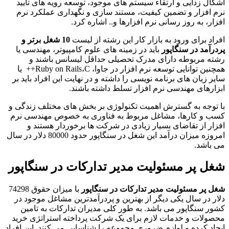
اشکال زدایی و ارتقاء سیستم های موجود، توسعه رویه های تایید
نرم افزار و تضمین کیفیت، مستند سازی و نگهداری عملکرد نرم
افزار، به روز رسانی نرم افزارها و.. اشاره کرد.
افراد برای ورود به بازار کار این رشته از لیست
10 شغل برتر و
پردرآمد در سنگاپور
باید در زمینه های علوم کامپیوتر، مهندسی یا
رشته مربوطه دارای مدرک تحصیلی حداقل لیسانس باشند و
همچنین توانایی توسعه نرم افزار در جاوا، Ruby on Rails،C++ یا
سایر زبان های برنامه نویسی را داشته و در نهایت این افراد باید بر
ابزارهای مهندسی نرم افزار تسلط داشته باشند.
با توجه به گسترش اهمیت تکنولوژی بر بخش های مختلف زندگی و
کسب و کارها، مشاغل مربوط به فناوری به خصوص مهندسی نرم
افزار از تقاضای بسیار زیادی در شرکت ها برخوردار هستند و
امروزه میزان درآمد این شغل در سنگاپور حدود 80000 دلار در سال
می باشد.
شغل پر مسئولیت مدیر تدارکات در سنگاپور
شغل پر مسئولیت مدیر تدارکات
در سنگاپور
با میزان حقوق 74298
دلار در سال یکی دیگر از بهترین و پردرآمدترین مشاغل موجود در
کشور سنگاپور می باشد. به طور کلی مدیران تدارکات به تامین
محصولات و خدمات لازم برای یک شرکت پرداخته استراتژی خرید
ایجاد کرده و لوازم ضروری مجموعه را شناسایی می کنند. این افراد