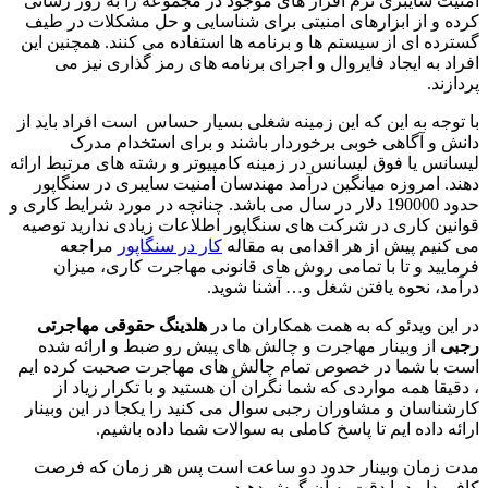
امنیت سایبری نرم افزار های موجود در مجموعه را به روز رسانی
کرده و از ابزارهای امنیتی برای شناسایی و حل مشکلات در طیف
گسترده ای از سیستم ها و برنامه ها استفاده می کنند. همچنین این
افراد به ایجاد فایروال و اجرای برنامه های رمز گذاری نیز می
پردازند.
با توجه به این که این زمینه شغلی بسیار حساس است افراد باید از
دانش و آگاهی خوبی برخوردار باشند و برای استخدام مدرک
لیسانس یا فوق لیسانس در زمینه کامپیوتر و رشته های مرتبط ارائه
دهند. امروزه میانگین درآمد مهندسان امنیت سایبری در سنگاپور
حدود 190000 دلار در سال می باشد. چنانچه در مورد شرایط کاری و
قوانین کاری در شرکت های سنگاپور اطلاعات زیادی ندارید توصیه
می کنیم پیش از هر اقدامی به مقاله
کار در سنگاپور
مراجعه
فرمایید و تا با تمامی روش های قانونی مهاجرت کاری، میزان
درآمد، نحوه یافتن شغل و… آشنا شوید.
در این ویدئو که به همت همکاران ما در
هلدینگ حقوقی مهاجرتی
رجبی
از وبینار مهاجرت و چالش های پیش رو ضبط و ارائه شده
است با شما در خصوص تمام چالش های مهاجرت صحبت کرده ایم
، دقیقا همه مواردی که شما نگران آن هستید و با تکرار زیاد از
کارشناسان و مشاوران رجبی سوال می کنید را یکجا در این وبینار
ارائه داده ایم تا پاسخ کاملی به سوالات شما داده باشیم.
مدت زمان وبینار حدود دو ساعت است پس هر زمان که فرصت
کافی دارید با دقت به آن گوش دهید.