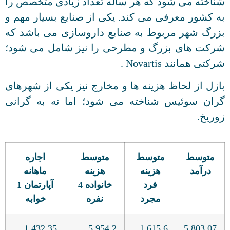
شناخته می شود که هر ساله تعداد زیادی متخصص را
به کشور معرفی می کند. یکی از صنایع بسیار مهم و
بزرگ شهر مربوط به صنایع داروسازی می باشد که
شرکت های بزرگ و مطرحی را نیز شامل می شود؛
شرکتی همانند Novartis .
بازل از لحاظ هزینه ها و مخارج نیز یکی از شهرهای
گران سوئیس شناخته می شود؛ اما نه به گرانی
زوریخ.
متوسط
متوسط
متوسط
اجاره
درآمد
هزینه
هزینه
ماهانه
فرد
خانواده 4
آپارتمان 1
مجرد
نفره
خوابه
1,432.35
5,954.2
1,615.6
5,803.07