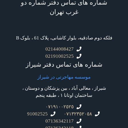
شماره های تماس دفتر شماره دو
غرب تهران
فلکه دوم صادقیه، بلوار کاشانی، پلاک 61 ، بلوک B
02144008427
02191002525
شماره های تماس دفتر شیراز
موسسه مهاجرتی در شیراز
شیراز ، معالی آباد ، بین پزشکان و دوستان ،
ساختمان اوتانا ۱ ، طبقه پنجم
٠٧١٩١٠٠٢٥٢٥
91002525
٠٧١٣٢٣٥٢٠٥٨
07136342117