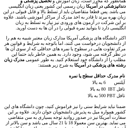
همانطور که محرز است، زبان آموزش و
تحصیل پزشکی و
دندانپزشکی در آمریکا
زبان رسمی این کشور یعنی زبان انگلیسی
می باشد. پس قطعا متقاضیان باید از تسلط بالا و قابل قبولی در این
زبان بهره ببرند تا قادر به اخذ مدرک از مراکز آموزشی باشند. علاوه
بر این شرکت در آزمون های ورودی نیز نیاز به تسلط به زبان
انگلیسی دارد تا بتوانید نمره قبولی را در آن ها به دست آورید.
اکثر دانشگاه های پزشکی آمریکا مدارک زبان معتبر شبیه به هم را
از دانشجویان درخواست می کنند، اما باتوجه به شرایط و قوانین هر
مرکز تفاوت هایی در سطوح یا نمره های حداقلی که از سوی آن ها
در نظر گرفته می شود، وجود دارد. به همین خاطر باید حتما این
مطلب را از دانشگاه خود استعلام کنید. به طور عمومی
مدرک زبان
رشته های پزشکی در آمریکا
به شرح زیر هستند:
نام مدرک
حداقل سطح یا نمره
آیلتس
6 به بالا
تافل IBT
80 به بالا
تافل PBT
500 به بالا
ضمنا نباید شرایط سنی را نیز فراموش کنید، چون دانشگاه های این
کشور همواره میل به پذیرش دانشجویان جوان دارند. علاوه بر این
سفارت آمریکا نیز در صدور روادید توجه بسیاری به سن متقاضی
می نماید. بهترین سن معمولا 18 تا 21 سال می باشد و سن بالاتر از