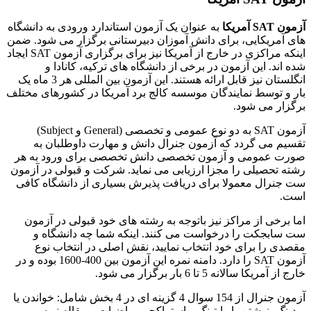
آزمون
SAT
آمریکا
به عنوان یک آزمون استاندارد ورودی به دانشگاه
های آمریکایی، برای دانش آموزان دبیرستانی برگزار می شود. ضمن
اینکه مراکزی در خارج از آمریکا نیز برای برگزاری آزمون SAT ایجاد
شده اند. این آزمون در برخی از دانشگاه های ترکیه، کانادا و
انگلستان نیز قابل ارائه هستند. این آزمون بین المللی هر 3 ماه یک
بار و توسط نمایندگان موسسه کالج برد آمریکا در کشورهای مختلف
برگزار می شود.
آزمون SAT به دو نوع عمومی و تخصصی (General و Subject)
تقسیم می گردد که آزمون جنرال دانش و مهارت داوطلبان به
صورت عمومی و آزمون تخصصی دانش تخصصی برای ورود به هر
رشته تحصیلی را مجزا ارزیابی می نماید. شرکت و قبولی در آزمون
ست جنرال معمولا برای دریافت پذیرش بسیاری از دانشگاه‎ کافی
است.
اما برخی از مراکز نیز باتوجه به رشته های خود قبولی در آزمون
ست سابجکت را درخواست می کنند. اینکه شما چه دانشگاه و
مقصدی را برای خود انتخاب نمایید، نقش اصلی در انتخاب نوع
آزمون SAT را دارد. دامنه‌ نمره این آزمون بین 400-1600 بوده و در
خارج از آمریکا سالانه 5 تا 6 بار برگزار می شود.
آزمون جنرال از 154 سوال 4 گزینه ای در 4 بخش شامل: خواندن یا
ریدینگ، نوشتن یا رایتینگ و استراکچر، ریاضیات و مقاله نویسی