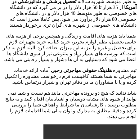
به طور متوسط شهریه سالانه
تحصیل پزشکی و دندانپزشکی در
آمریکا
از 35 هزار تا 50 هزار دلار را در بر می گیرد که در دانشگاه
های خصوصی به طور متوسط 40 هزار دلار و در دانشگاه های
خصوصی 80 هزار دلار برآورد می شود. پس کاملا محرز است که
دانشگاه های خصوصی از شهریه های گران تری برخوردار هستند.
ضمنا باید هزینه های اقامت و زندگی و همچنین برخی از هزینه های
جانبی تحصیل، نظیر لوازم تحریر، خرید کتاب، خرید تجهیزات لازم
برای تحصیل و غیره را نیز به این میزان اضافه کرد. البته لازم به ذکر
است که بورسیه های بسیار زیاد و متنوعی نیز از سوی دانشگاه ها
اعطا می شود که دستیابی به آن ها دشوار و بسیار رقابتی می باشد.
تیم مشاوره
هلدینگ حقوقی مهاجرتی رجبی
آماده ارائه خدمات
مهاجرتی به شما هستند کافیست فرم درخواست مشاوره را تکمیل
کرده و یا با مشاوران ما در دفاتر تهران و شیراز درتماس باشید.
شاید ندانید که هیچ دو پرونده مهاجرتی مانند هم نیست و شما نمی
توانید از شیوه های مشابه دوستان و آشنایانتان اقدام کنید و به نتایج
مطلوب برسید ، کارشناسان ما شرایط و اهداف شما را بررسی
کرده و دقیقا مطابق به مدارک و توان مالی شما اقدامات لازم را
انجام می دهند.