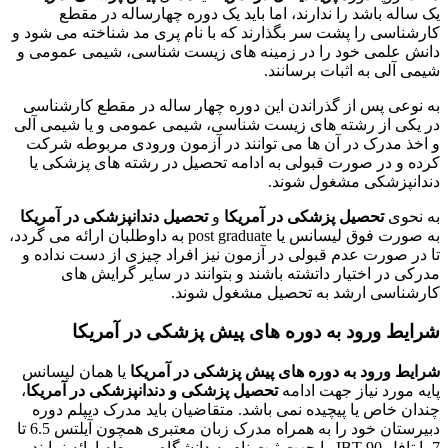
یک ساله باشد را ندارند، اما باید یک دوره چهارساله در مقطع
کارشناسی را پشت سر بگذارند که با نام پری مد شناخته می شود و
دانش علمی خود را در زمینه های زیست شناسی، شیمی عمومی و
شیمی آلی به اثبات برسانند.
به نوعی پس از گذراندن این دوره چهار ساله در مقطع کارشناسی
در یکی از رشته های زیست شناسی، شیمی عمومی و یا شیمی آلی
و اخذ مدرک در آن ها می توانند در آزمون ورودی مربوطه شرکت
کرده و در صورت قبولی به ادامه تحصیل در رشته های پزشکی یا
دندانپزشکی مشغول شوند.
به نحوی
تحصیل پزشکی در آمریکا
و
تحصیل دندانپزشکی در آمریکا
به صورت فوق لیسانس یا post graduate به داوطلبان ارائه می گردد،
تا در صورت عدم قبولی در آزمون نیز افراد چیزی از دست نداده و
مدرکی در اختیار داتشته باشند و بتوانند در سایر گرایش های
کارشناسی ارشد به تحصیل مشغول شوند.
شرایط ورود به دوره های پیش پزشکی در آمریکا
شرایط ورود به دوره های پیش پزشکی در آمریکا
یا همان لیسانس
پایه مورد نیاز جهت ادامه
تحصیل پزشکی و دندانپزشکی در آمریکا
،
چندان خاص یا پیچیده نمی باشد. متقاضیان باید مدرک دیپلم دوره
دبیرستان خود را به همراه مدرک زبان معتبری همچون آیلتس 6.5 تا
7 یا تافل IBT 90 را جهت ثبت نام به دانشگاه مربوطه ارائه نمایند.