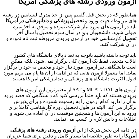
آزمون ورودی رشته های پزشکی آمریکا
همانطور که در بخش قبل گفتیم پس از اخذ مدرک لیسانس در رشته
های مربوطه جهت ورود و
تحصیل پزشکی و دندانپزشکی در آمریکا
باید در آزمون های مورد نیاز شرکت نموده و موفق به اخذ نمره
قبولی شوید. دانشجویان باید در سال سوم تحصیل یا سال آخر
تحصیل کارشناسی خود در آزمون ورودی مربوطه ثبت نام نموده و
در آن شرکت کنند.
باید توجه داشته باشید باتوجه به تعداد بالای دانشگاه های کشور
ایالات متحده، فقط یک آزمون کلی برگزار نمی شود، بلکه ممکن
است دانشگاهی نیز آزمون مورد نیاز خود و مختص به خود را برگزار
نماید. اما معمولا آزمون هایی که در ادامه از آن ها نام می بریم مورد
قبول اکثریت دانشگاه های پزشکی و دندانپزشکی آمریکا هستند.
آزمون های MCAT، DAT و SAT از معتبرترین این آزمون های
ورودی هستند که باید حتما بررسی کنید که دانشگاهی که قصد ورود
به آن را دارید کدام آزمون را به رسمیت شمرده و برای پذیرش
برگزار می کند. البته در طول تحصیل دوره کارشناسی کاملا برای
ورود به این آزمون ها و همچنین موفقیت در آن آماده می شوید و
اطلاعات و دانش لازم را کسب می نمایید.
در ادامه این بخش هریک از این
آزمون ورودی رشته های پزشکی
آمریکا
را به طور خلاصه اما بسیار کامل و دقیق برای شما عزیزان