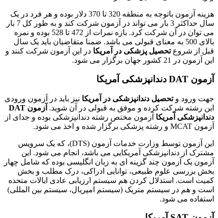
هزینه آزمون باتوجه به منطقه 320 تا 370 دلار بوده و هر فرد در یک
سال حداکثر 3 بار می تواند در آزمون شرکت کند و به طور کل 7 بار
می توان در آن شرکت کرد. بازه نمرات از 472 تا 528 بوده و نمره
بالای 500 به معنای قبولی می باشد. ضمنا متقاضیان باید یک سال
قبل از شروع
تحصیل پزشکی در آمریکا
در این آزمون شرکت کنند و
این آزمون در 21 کشور جهان برگزار می شود.
آزمون DAT دندانپزشکی آمریکا
جهت ورود و
تحصیل دندانپزشکی در آمریکا
نیز باید در آزمون ورودی
این رشته شرکت کرده و موفق به قبولی در آن شوید.
آزمون
DAT
دندانپزشکی آمریکا
آزمون مختص رشته دندانپزشکی بوده و جدای از
آزمون MCAT و رشته پزشکی برگزار شده و اخذ می شود.
این آزمون توسط وزارت خدمات آزمون (DTS)، که یک سرویس
مشترک از دندانپزشکی آمریکایی می باشد، انجام می شود. این
آزمون یک آزمون چند گزینه ای به زبان انگلیسی بوده که شامل چهار
بخش بررسی علوم طبیعی، توانایی ادراکی، درک مطلب و بخش
کمیت است. استدلال کردن هم سیستم ارزیابی عادی ایالات متحده
است و هم در سیستم متریک (سیستم امپریال، سیستم بین المللی)
استفاده می شود.
آزمون SAT آمریکا