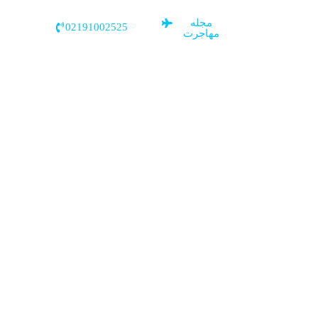
مجله
02191002525
مهاجرت