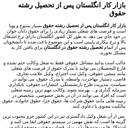
بازار کار انگلستان پس از تحصیل رشته
حقوق
بازار کار انگلستان پس از تحصیل رشته حقوق
بسیار متنوع و پویا
است و فرصت های شغلی بسیار زیادی را برای حقوق دانان جوان
در خود جای می دهد. به طور کل کشور انگلستان دارای نرخ اشتغال
بالا و نرخ بیکاری پایینی است و این موضوع باعث شده تا دانشجویان
پس از اتمام
تحصیل رشته حقوق در انگلستان
برای یافتن کار به
مشکل نخورند.
جالب است بدانید مشاغل حقوقی فقط به شغل وکالت ختم نشده و
فارغ التحصیلان می توانند با مدرک حقوق از فرصت های شغلی
مانند منشی حقوقی، وکیل ثبت اختراع، وکیل علامت تجاری،
قاضی، دستیار مهاجرت، واسطه، با مدرک حقوق، می توانید در
سیاست، مدیریت طرح بازنشستگی، انتشارات حقوقی، بانکداری
سرمایه گذاری و… بهرمند شوند. وکالت مهم ترین زمینه شغلی
است که افراد می توانند در آن در بخش خصوصی، متخصص در
زمینه‌ هایی مانند حقوق شرکت ‌ها، حقوق جزا، حقوق خانواده، حقوق
مالکیت معنوی یا دعاوی کنند.
پس از آن شغل وکیل دادگستری نیز در این کشور جزو محبوب ترین
گزینه ها است که نقش مهمی در سیستم حقوقی ایفا می کنند و
استدلال ها و پرونده ها را در برابر قضات و هیئت منصفه ارائه می