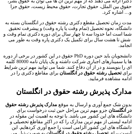
دکترا ارائه می دهند که از مهم ترین آن ها می توان به حقوق بشر،
حقوق بین الملل، حقوق تجارت، حقوق محیط زیست، حقوق جزا
و… اشاره کرد.
مدت زمان تحصیل مقطع دکتری رشته حقوق در انگلستان بسته به
دانشگاه، نحوه تحصیل (تمام وقت یا پاره وقت) و پیشرفت تحقیق
شما است اما حدودا سه تا چهار سال برای دوره دکتری تمام وقت و
شش تا هشت سال برای تکمیل یک دکتری پاره وقت به طور می
انجامد.
دانشجویان باید حین دوره PhD حقوق در این کشور در برخی از دوره
ها یا سمینارهای اجباری شرکت داشته و یک پایان نامه 80000 کلمه
ای را بنویسند و در از آن دفاع کنند. شما می توانید مهم ترین شرایط
برای
تحصیل رشته حقوق در انگلستان
برای مقاطع دکتری را در
ادامه مشاهده فرمایید.
مدارک پذیرش رشته حقوق در انگلستان
بدون شک جمع آوری و ارسال به موقع
مدارک پذیرش رشته حقوق
در انگلستان
جزو مهم ترین مراحل حین ثبت درخواست برای
دانشگاه های این کشور می باشد. با توجه به اهمیت این مقوله در
ادامه لیستی از مهم ترین مدارک را که در اکثر مقاطع تحصیلی و
دانشگاه های این کشور الزامی است را جمع آوری کرده­ایم. این
لیست برای
تحصیل رشته حقوق در انگلستان
به صورت ذیل می