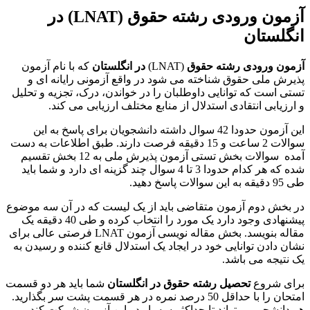
آزمون ورودی رشته حقوق
(LNAT)
در
انگلستان
آزمون ورودی رشته حقوق
(LNAT)
در انگلستان
که با نام آزمون
پذیرش ملی حقوق شناخته می شود در واقع آزمونی رایانه ای و
تستی است که توانایی داوطلبان را در خواندن، درک، تجزیه و تحلیل
و ارزیابی انتقادی استدلال از منابع مختلف ارزیابی می کند.
این آزمون حدودا 42 سوال داشته دانشجویان برای پاسخ به این
سوالات 2 ساعت و 15 دقیقه فرصت دارند. طبق اطلاعات به دست
آمده سوالات بخش تستی آزمون پذیرش ملی به 12 بخش تقسیم
شده که هر کدام حدودا 3 تا 4 سوال چند گزینه ای دارد و شما باید
طی 95 دقیقه به این سوالات پاسخ دهید.
در بخش دوم آزمون متقاضی باید از یک لیست که در آن سه موضوع
پیشنهادی وجود دارد یک مورد را انتخاب کرده و طی 40 دقیقه یک
مقاله بنویسد. بخش مقاله نویسی آزمون LNAT فرصتی عالی برای
نشان دادن توانایی خود در ایجاد یک استدلال قانع کننده و رسیدن به
یک نتیجه می باشد.
برای شروع
تحصیل رشته حقوق در انگلستان
شما باید هر دو قسمت
امتحان را با حداقل 50 درصد نمره در هر قسمت پشت سر بگذارید.
هر دانشجو می تواند تا حداکثر سه بار در این آزمون شرکت کند و