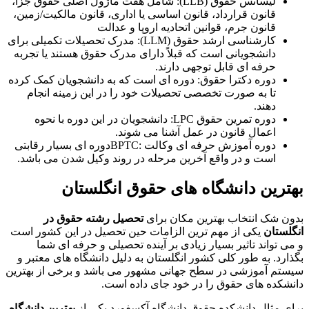
لیسانس حقوق (LLB): شامل هفت ماژول اصلی حقوق جزا،
قانون قرارداد، قانون اساسی یا اداری، قانون مالکیت/زمین،
قانون جرم، قوانین اتحادیه اروپا و عدالت
کارشناسی ارشد حقوق (LLM): مدرک تحصیلات تکمیلی برای
دانشجویانی است که قبلاً دارای مدرک حقوق هستند یا تجربه
حرفه ای قابل توجهی دارند.
دوره دکترا حقوق: دوره ای است که به دانشجویان کمک کرده
تا به صورت تخصصی تحصیلات خود را در این زمینه انجام
دهند.
دوره تمرین حقوق LPC: دانشجویان در این دوره با نحوه
اعمال قانون در عمل آشنا می شوند.
دوره آموزش حرفه ای وکالت :BPTCدوره ای بسیار رقابتی
است و در واقع آخرین مرحله در روند وکیل شدن می باشد.
بهترین دانشگاه های حقوق انگلستان
بدون شک انتخاب بهترین مکان برای
تحصیل رشته حقوق در
انگلستان
یکی از مهم ترین الزامات حین تحصیل در این کشور است
و می تواند تاثیر بسیار زیادی بر آینده تحصیلی و حرفه ای شما
بگذارد. به طور کلی کشور انگلستان به دلیل دانشگاه های معتبر و
سیستم آموزشی در سطح جهانی مشهور می باشد و برخی از بهترین
دانشکده های حقوق را در خود جای داده است.
برای مثال دانشکده حقوق دانشگاه آکسفورد یکی از
بهترین دانشگاه