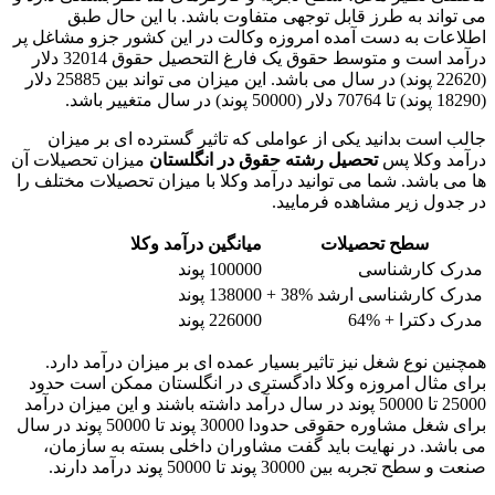
می تواند به طرز قابل توجهی متفاوت باشد. با این حال طبق
اطلاعات به دست آمده امروزه وکالت در این کشور جزو مشاغل پر
درآمد است و متوسط ​​حقوق یک فارغ التحصیل حقوق 32014 دلار
(22620 پوند) در سال می باشد. این میزان می تواند بین 25885 دلار
(18290 پوند) تا 70764 دلار (50000 پوند) در سال متغییر باشد.
جالب است بدانید یکی از عواملی که تاثیر گسترده ای بر میزان
درآمد وکلا پس
تحصیل رشته حقوق در انگلستان
میزان تحصیلات آن
ها می باشد. شما می توانید درآمد وکلا با میزان تحصیلات مختلف را
در جدول زیر مشاهده فرمایید.
سطح تحصیلات
میانگین درآمد وکلا
مدرک کارشناسی
100000 پوند
مدرک کارشناسی ارشد %38 +
138000 پوند
مدرک دکترا + %64
226000 پوند
همچنین نوع شغل نیز تاثیر بسیار عمده ای بر میزان درآمد دارد.
برای مثال امروزه وکلا دادگستری در انگلستان ممکن است حدود
25000 تا 50000 پوند در سال درآمد داشته باشند و این میزان درآمد
برای شغل مشاوره حقوقی حدودا 30000 پوند تا 50000 پوند در سال
می باشد. در نهایت باید گفت مشاوران داخلی بسته به سازمان،
صنعت و سطح تجربه بین 30000 پوند تا 50000 پوند درآمد دارند.