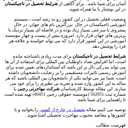
آسان برای شما باشد ، برای آگاهی از
شرایط تحصیل در تاجیکستان
در این نوشتار با ما همراه شوید.
وضعیت فعلی تحصیل در این کشور رو به رشد است ، سیستم
آموزشی تاجیکستان در حال بزرگترین نام های جهان، در حال
پیشروی با سرعتی بسیار زیاد بوده و در فاصله ای بسیار نزدیک با
برترین های جهان قرار دارد. امروزه بیش از بیست و چهار موسسه
آموزشی در این کشور قرار دارد که می تواند خواسته و علاقه هر
فرد را پوشش دهد.
شرایط تحصیل در تاجیکستان
برای مدت زیادی ناشناخته مانده
است، اما افزایش تعداد داوطلبان بین المللی برای استفاده از آن ها
می تواند مدرکی دال بر این باشد که استانداردهای تعیین شده برای
آموزش رسمی تاثیرات مستقیمی را بر رضایت دانشجویان داشته
است. شما نیز می توانید یکی از دانشجویان بین المللی باشید که هر
ساله به این کشور وارد شده و تجربه بی نظیری را برای خود می
سازند. این مقاله توسط کارشناسان
شرکت مهاجرتی رجبی
با
شماره ثبت 562051 (موسسه حقوقی رجبی 40451) تهیه شده است
تا راهنمایی برای شما باشد.
توصیه می کنیم مقاله
تحصیل در خارج از کشور
را بخوانید و با
کشورها و مقاصد محبوب مهاجرت تحصیلی آشنا شوید.
فهرست مطالب