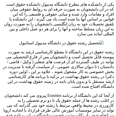
یکی از دانشکده های مطرح دانشگاه مدیپول دانشکده حقوق است
که در آن دانشجویان به صورت حرفه ای به روابط حقوقی میان
افراد و مقامات وارد شده و مبانی حقوقی و فلسفی را که این
قوانین بر اساس آنها بنا شده است یاد می گیرند ، این دانشکده با
تلفیق تحصیلات خود به زبان انگلیسی دانشجویان را به صورت روان
به این زبان مسلط ساخته و آنها را برای هر دو عمل داخلی و بین
المللی آماده می سازد.
رشته حقوق در این دانشگاه تا مقطع کارشناسی ارشد به صورت
پیوسته قابل تحصیل است و دانشجویان پس از فارغ التحصیلی می
توانند در طیف گسترده ای از فرصت های شغلی ( وکیل / قاضی /
دادستان ) تا دیوان سالاری عمومی ، از سیاست گرفته تا مدیریت در
بخش خصوصی به کار مشغول شوند ، علاوه بر این ، اولین دوره
دکترا در رشته حقوق بهداشت در ترکیه با برنامه های کارشناسی
ارشد مستقل با و بدون پایان نامه در زمینه حقوق بهداشت در این
دانشگاه افتتاح شده است.
از آنجا که این دانشگاه از برنامه Erasmus پیروی می کند دانشجویان
در اغلب رشته ها از جمله حقوق یک تا دو ترم تحصیلی را به
کارورزی در محیط واقعی مرتبط با رشته خود می گذرانند که می
تواند در سایر موسسات آموزش عالی طرف قرارداد با اتحادیه اروپا
نیز انجام شود ، از نکات مثبت عضویت دانشگاه در این برنامه عدم