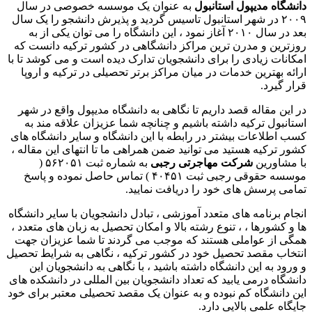
دانشگاه مدیپول استانبول
به عنوان یک موسسه خصوصی در سال
۲۰۰۹ در شهر استانبول تاسیس گردید و پذیرش دانشجو را یک سال
بعد در سال ۲۰۱۰ آغاز نمود ، این دانشگاه را می توان یکی از به
روزترین و مدرن ترین مراکز دانشگاهی در کشور ترکیه دانست که
امکانات زیادی را برای دانشجویان تدارک دیده است و می کوشد تا با
ارائه بهترین خدمات در میان مراکز برتر تحصیلی در ترکیه و اروپا
قرار گیرد.
در این مقاله قصد داریم تا نگاهی به دانشگاه مدیپول واقع در شهر
استانبول ترکیه داشته باشیم و چنانچه شما عزیزان علاقه مند به
کسب اطلاعات بیشتر در رابطه با این دانشگاه و سایر دانشگاه های
کشور ترکیه هستید می توانید ضمن همراهی ما تا انتهای این مقاله ،
با مشاورین
شرکت مهاجرتی رجبی
به شماره ثبت ۵۶۲۰۵۱ (
موسسه حقوقی رجبی ثبت ۴۰۴۵۱ ) تماس حاصل نموده و پاسخ
تمامی پرسش های خود را دریافت نمایید.
انجام برنامه های متعدد آموزشی ، تبادل دانشجویان با سایر دانشگاه
ها و کشورها ، ، تنوع رشته بالا و امکان تحصیل به زبان های متعدد ،
همگی از عواملی هستند که موجب می گردند تا شما عزیزان جهت
انتخاب مقصد تحصیل خود در کشور ترکیه ، نگاهی به شرایط تحصیل
و ورود به این دانشگاه داشته باشید ، با نگاهی به دانشجویان این
دانشگاه درمی یابید که تعداد دانشجویان بین المللی در دانشکده های
این دانشگاه کم نبوده و به عنوان یک مقصد تحصیلی معتبر برای خود
جایگاه علمی بالایی دارد.