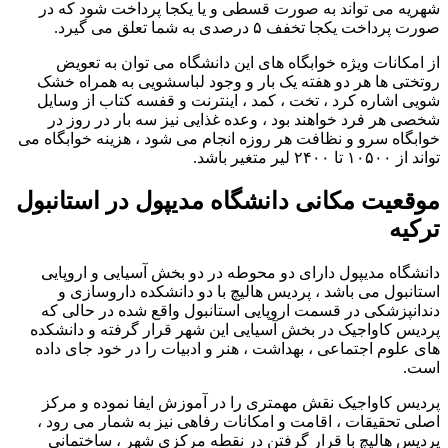
شهریه می تواند به صورت قسطی و یا یکجا پرداخت شود که در
صورت پرداخت یکجا تخفف ۵ درصدی به شما تعلق می گیرد.
از امکانات ویژه خوابگاه های این دانشگاه می توان به تعویض
روتختی ها هر دو هفته یک بار و وجود لباسشویی به همراه خشک
شویی اشاره کرد ، تخت ، کمد ، اینترنت و قفسه کتاب از وسایل
شخصی هر فرد خواهند بود ، وعده غذایی نیز سه بار در روز در
خوابگاه سرو و نظافت هر روزه انجام می شود ، هزینه خوابگاه می
تواند از ۱۰۵۰۰ تا ۲۴۰۰ لیر متغیر باشد.
موقعیت مکانی دانشگاه مدیپول در استانبول
ترکیه
دانشگاه مدیپول دارای دو محوطه در دو بخش آسیایی و اروپایی
استانبول می باشد ، پردیس هالیچ با دو دانشکده داروسازی و
دندانپزشکی در قسمت اروپایی استانبول واقع شده در حالی که
پردیس کاواجیک در بخش آسیایی این شهر قرار گرفته و دانشکده
های علوم اجتماعی ، بهداشت ، هنر و ادبیات را در خود جای داده
است.
پردیس کاواجیک نقش مهمتری را در آموزش ایفا نموده و مرکز
اصلی تحقیقات ، اقامت و امکانات رفاهی نیز به شمار می رود ،
پردیس هالیچ با قرار گرفتن در نقطه مرکزی شهر ، ساختمانی