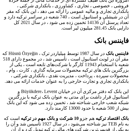
امروزه این بانک طیف گسترده ای از خدمات مالی از جمله خرده
فروشی ، خصوصی ، تجاری ، کشاورزی ، بانکداری شرکتی ،
بانکداری تجاری و مالیه عمومی را ارائه می دهد ، این بانک که مقر
آن در شیشلی و استانبول است ، 740 شعبه در سراسر ترکیه دارد و
تعداد پرسنل آن 14136 تخمین زده می شود ، در سال 2021 کل
دارایی بانک 281.45 میلیون لیر است.
فایننس بانک
فایننس بانک
در سال 1987 توسط میلیاردر ترک ، Hüsnü Özyeğin که
مقر آن در لونت استانبول است ، تأسیس شد ، در مجموع دارای 518
شعبه با استخدام 11943 کارگر با شرکت‌های تابعه است ، یکی از
بزرگترین بانک های ترکیه محصولات سرمایه گذاری ، کارت ، وام ،
محصولات سپرده ، پرداخت ، مدیریت نقدی ، بانکداری شرکتی ،
بانکداری تجاری و تجارت خارجی را به عنوان خدمات ارائه می دهد.
این بانک که دفتر مرکزی آن در خیابان Büyükdere، Levent و
استانبول قرار داشت برای مدتی به عنوان بانک ترکیه با بزرگترین
شبکه شعب خارجی شناخته شد ، تخمین زده می شود که این بانک
بیش از 500 شعبه با حدود 13000 کارمند دارد.
بانک اقتصاد ترکیه
هم جزو
10 شرکت و بانک مهم در ترکیه
است که
به نام TEB نیز شناخته می‌شود ، در سال 1927 تأسیس شد و آن را
به یکی از قدیمی‌ترین شرکت‌ های مالی ترکیه تبدیل کرد و از آن