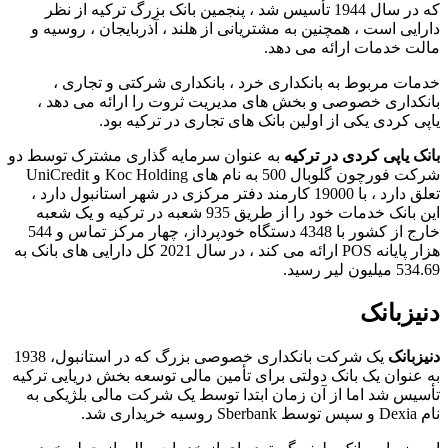
که در سال 1944 تأسیس شد ، پنجمین بانک بزرگ ترکیه از نظر
دارایی است ، همچنین به مشتریانی از هلند ، آذربایجان ، روسیه و
مالت خدمات ارائه می دهد.
خدمات مربوط به بانکداری خرد ، بانکداری شرکتی و تجاری ،
بانکداری خصوصی و بخش های مدیریت ثروت را ارائه می دهد ،
یاپی کردی یکی از اولین بانک های تجاری در ترکیه بود.
بانک یاپی کردی در ترکیه
به عنوان سرمایه گذاری مشترک توسط دو
شرکت فورچون گلوبال 500 به نام های Koc Holding و UniCredit
تعلق دارد ، با 19000 کارمند دفتر مرکزی در شهر استانبول دارد ،
این بانک خدمات خود را از طریق 935 شعبه در ترکیه و یک شعبه
خارج از کشور با 4348 دستگاه خودپرداز، چهار مرکز تماس و 544
هزار پایانه POS ارائه می کند ، در سال 2021 کل دارایی های بانک به
534.69 میلیون لیر رسید.
دنیزبانک
دنیزبانک
یک شرکت بانکداری خصوصی بزرگ که در استانبول، 1938
به عنوان یک بانک دولتی برای تأمین مالی توسعه بخش دریایی ترکیه
تأسیس شد اما از آن زمان ابتدا توسط یک شرکت مالی بلژیکی به
نام Dexia و سپس توسط Sberbank روسیه خریداری شد.