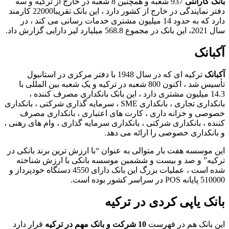
بانک گارانتی
937 شعبه و همچنین 8 شعبه در خارج از ترکیه و سه
دفتر نمایندگی در خارج از کشور دارد ، این بانک تقریبا22000 کارمند
دارد که به حدود 14 میلیون مشتری خدمات رسانی می کند ، در
سال 2021، این بانک در مجموع 568.8 میلیارد لیر دارایی گزارش داد.
آکبانک
آکبانک
ترکیه ای که در سال 1948 با دفتر مرکزی در استانبول
تأسیس شد ، اکنون 800 شعبه در ترکیه و یک شعبه بین المللی با
14.3 میلیون مشتری دارد ، این بانک بانکداری مصرف کننده ،
بانکداری تجاری ، بانکداری SME ، سرمایه گذاری شرکتی ، بانکداری
خصوصی و خزانه داری ، کارت های اعتباری ، بانکداری مصرف
کننده ، بانکداری شرکتی ، بانکداری سرمایه گذاری ، وام های رهنی ،
و بانکداری خصوصی را ارائه می دهد.
این موسسه هفت بار متوالی به عنوان “با ارزش ترین برند بانکی در
ترکیه” و صد و بیست و ششمین موسسه بانکی با ارزش شناخته
شده است ، عملیات بزرگ این بانک دارای 4550 دستگاه خودپرداز و
510000 پایانه POS در سراسر کشور بوده است.
بانک یاپی کردی در ترکیه
این بانک هم در فهرست
10 شرکت و بانک مهم در ترکیه
قرار دارد