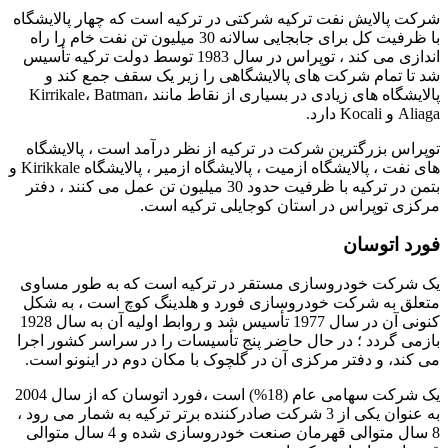
شرکت پالایش نفت ترکیه شرکتی در ترکیه است که چهار پالایشگاه
با ظرفیت کل برای جابجایی سالانه 30 میلیون تن نفت خام را راه
اندازی می کند ، توپراس در سال 1983 توسط دولت ترکیه تأسیس
شد تا تمام شرکت های پالایشگاهی را زیر یک سقف جمع کند و
پالایشگاه های زیادی در بسیاری از نقاط مانند Kirrikale، Batman،
Aliaga و Kocali دارد.
توپراس بزرگترین شرکت در ترکیه از نظر درآمد است ، پالایشگاه
های نفت ، پالایشگاه ازمیت ، پالایشگاه ازمیر ، پالایشگاه Kirikkale و
بتمن در ترکیه با ظرفیت حدود 30 میلیون تن عمل می کنند ، دفتر
مرکزی توپراس در استان کوجایلی ترکیه است.
فورد اتوسان
یک شرکت خودروسازی مستقر در ترکیه است که به طور مساوی
متعلق به شرکت خودروسازی فورد و هلدینگ کوچ است ، به شکل
کنونی آن در سال 1977 تأسیس شد و روابط اولیه آن به سال 1928
بازمی گردد ؛ در حال حاضر پنج تأسیسات را در سراسر کشور اجرا
می کند، و دفتر مرکزی آن در گلچوک با مکان دوم در اینونو است.
یک شرکت سهامی عام (18%) است ،فورد اتوسان که از سال 2004
به عنوان یکی از 3 شرکت صادرکننده برتر ترکیه به شمار می رود ،
8 سال متوالی قهرمان صنعت خودروسازی شده و 4 سال متوالی