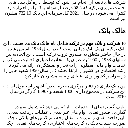
شرکت های تابعه آن انجام می شود که توسط اداره کل بنیاد های
نخست وزیری ترکیه که 58.5 درصد از سهام بانک را در اختیار دارد
کنترل می شود ، در سال 2021 کل سرمایه این بانک 732.19 میلیون
لیر است.
هالک بانک
10 شرکت و بانک مهم در ترکیه
شامل نام
هالک بانک
هم هست ، این
بانک ترکیه ای یک بانک دولتی است که در سال 1938 تاسیس شد و
در حال حاضر متعلق به صندوق ثروت ترکیه است ، این اتحادیه بین
سالهای 1938 و 1950 به عنوان یک اتحادیه اعتباری فعالیت می کرد و
خدمات وام مالی مطلوبی را به تجار و صنعتگران ارائه می کرد تا
رشد اقتصادی در کشور را ارتقا بخشد ؛ در سال 1950 شعبه ‌هایی را
در سراسر کشور برای اعطای وام به مشتریان آغاز کرد.
این بانک دارای دو دفتر مرکزی به ترتیب در آتاشهیر استانبول است ،
این شرکت در مجموع دارای 1006 شعبه و 18967 کارگر در سال
2019 است.
طیف گسترده ای از خدمات را ارائه می دهد که شامل سپرده
گذاری ، صدور نقدی ، وام های غیر نقدی ، عملیات دریافت نقدی ،
بازپرداخت نقدی و سپرده ، انتقال وجه ، تراکنش های بانکی ، چک ،
صورت‌ حساب بانکی ، کارت ‌های اعتباری ، کارت‌ های نقدی ، چک