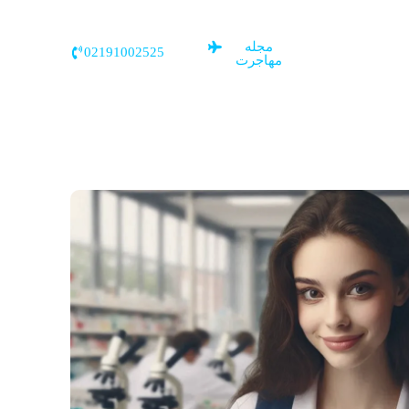
مجله
02191002525
مهاجرت