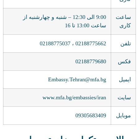
ساعت
9:00 الی 12:30 – شنبه و چهارشنبه از
کاری
ساعت 13:00 تا 16
تلفن
02188775662 ، 02188775037
فکس
02188779680
ایمیل
Embassy.Tehran@mfa.bg
سایت
www.mfa.bg/embassies/iran
موبایل
09305683409