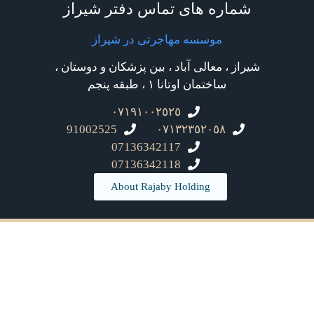
شماره های تماس دفتر شیراز
موسسه مهاجرتی در شیراز
شیراز ، معالی آباد ، بین پزشکان و دوستان ،
ساختمان اوتانا ۱ ، طبقه پنجم
٠٧١٩١٠٠٢٥٢٥
91002525
٠٧١٣٢٣٥٢٠٥٨
07136342117
07136342118
About Rajaby Holding