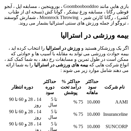
بازی هایی مانند Goomboobooddoo ، بوروینجین ، مسابقه اپل ، آبجو
قوطی رگاتا ، مسابقه وزغ نیشکر ، گوانا کش (نسخه ای از طناب
کشی) ، رگاتا کارتن شیر ، Moonrock Throwing ، شمارش گوسفند
، تروگو از جمله ورزش های سنتی استرالیا بشمار می روند.
بیمه ورزشی در استرالیا
اگر یک ورزشکار هستید و
ورزش در استرالیا
را انتخاب کرده اید ،
بیمه حوادث ورزشی می تواند به مقابله با آسیب ها و حوادثی که
ممکن است در طول تمرین و مسابقات رخ دهد ، به شما کمک کند ،
انواع شرکت هایی که
بیمه های ورزشی در استرالیا
را به شما ارائه
می دهند شامل موارد زیر می شوند :
حداکثر
حداکثر %
حداکثر
نام شرکت
سود
درآمد تحت
دوره
دوره انتظار
ماهانه
پوشش
سود
تا 5
14 ، 28 و 60 تا 90
75 %
10،000
AAMI
سال
روز
تا 5
14 ، 28 و 60 تا 90
75 %
10،000
Insuranceline
سال
روز
تا 5
14 ، 28 و 60 تا 90
75 %
10،000
SUNCORP
سال
روز