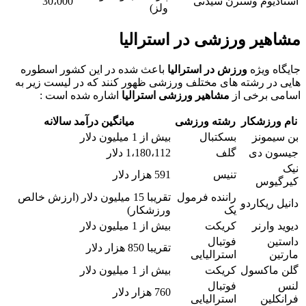
استادیوم وسترن سیدنی
30،000
ولز)
مشاهیر ورزشی در استرالیا
جایگاه ویژه
ورزش در استرالیا
باعث شده در این کشور اسطوره
هایی در رشته های مختلف ورزشی ظهور کنند که در لیست زیر به
اسامی برخی از
مشاهیر ورزشی استرالیا
اشاره شده است :
نام ورزشکار
رشته ورزشی
میانگین درآمد سالانه
بن سیمونز
بسکتبال
بیش از 1 میلیون دلار
جیسون دی
گلف
1،180،112 دلار
نیک
تنیس
591 هزار دلار
کیرگیوس
راننده فرمول
تقریبا 15 میلیون دلار (ارزش خالص
دانیل ریکاردو
یک
ورزشکار)
دیوید وارنر
کریکت
بیش از 1 میلیون دلار
داستین
فوتبال
تقریبا 850 هزار دلار
مارتین
استرالیایی
گلن ماکسول
کریکت
بیش از 1 میلیون دلار
لنس
فوتبال
760 هزار دلار
فرانکلین
استرالیایی