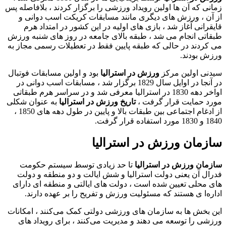
زمانی که آن ها اولین رویداد ورزشی را برگزار کردند ، بلافاصله پس
از آن ، ورزش های دیگری مانند مسابقات کریکت اسب دوانی و
قایقرانی آغاز شد ، بازی های اولیه در این کشور در امتداد هرم
طبقاتی انجام می شد ، طبقه بالای جامعه در روز های شنبه ورزش
می کردند در حالی که طبقه پایین فقط در تعطیلات رسمی مجاز به
ورزش بودند.
سیدنی اولین مرکز
ورزش در استرالیا
بود و اولین مسابقات فوتبال
در آنجا در اوایل سال 1829 برگزار شد ، مسابقات اسب دوانی در
اواخر دهه 1830 در استرالیا معرفی شد و در سراسر هرم طبقاتی
مورد حمایت قرار گرفت ،
تاریخ ورزش در استرالیا
به عنوان شکلی
از ادغام اجتماعی بین طبقات بالا و پایین در طول دهه های 1850 ،
1840 و 1830 مورد استفاده قرار گرفت.
سازمان ورزش در استرالیا
سازمان ورزش در استرالیا
تا حد زیادی توسط سیستم حکومت
فدرال آن یعنی دولت استرالیا و شش ایالت و دو منطقه و دولت
های محلی تعیین شده است ، دولت‌ های ایالتی و منطقه ‌ای دارای
اداره‌ا ی هستند که مسئولیت ورزش و تفریح ​​را بر عهده دارند.
این بخش ‌ها به سازمان ‌های ورزشی دولتی کمک می‌کنند ، امکانات
ورزشی را توسعه می دهند و مدیریت می‌کنند ، برای رویداد های