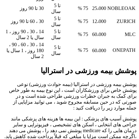
تا 5
NOBLEOAK
25،000
75 %
30 تا 90 روز
سال
تا 5
ZURICH
12،000
75 %
30 ، 60 تا 90 روز
سال
تا 5
14 ، 30 ، 90 روز ، 1
75 %
60،000
MLC
سال
سال یا 2 سال
14 ، 30 ، 60 ، 90 ،
تا 5
75 %
ONEPATH
60،000
180 روز ، 1 سال یا
سال
2 سال
پوشش بیمه ورزشی در استرالیا
پوشش بیمه ورزشی در استرالیا (بیمه حوادث ورزشی) نوعی
پوشش خاص برای ورزشکاران است ، این نوع بیمه به طور خاص
برای کمک به جبران خطرات ورزشی طراحی شده است و در
صورتی که در حین مسابقه مجروح شوید ، می توانید مزایایی از
جمله موارد زیر را دریافت کنید :
پوشش آسیب های پزشکی : این بیمه ها هزینه های پزشکی مانند
جراحی ‌های انتخابی ، اسکن ‌های تشخیصی ، فیزیوتراپی و سایر
درمان‌ هایی را که medicare پوشش نمی دهد را ، پوشش می دهند
،اگرچه ممکن است مزایا با مبلغی که قبلاً پرداخت شده کاهش یابد.