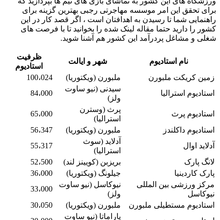
ورزشگاه های این کشور به تماشای بازی های تیم ها بپردازید که
برای تحقق این امر موسسه مهاجرتی رجبی بهترین گزینه برای
راهنمایی شما تا رسیدن به اهدافتان است ، اگر قصد کار در این
کشور را دارید حتما مقاله لینک شده را بخوانید تا با فرصت های
شغلی و مشاغل پردرآمد این کشور هم آشنا شوید.
ظرفیت
نام استادیوم
شهر و ایالت
استادیوم
زمین کریکت ملبورن
ملبورن (ویکتوریا)
100،024
سیدنی (نیو ساوت
استادیوم استرالیا
84،000
ولز)
پرث (وسترن
استادیوم پرث
65،000
استرالیا)
استادیوم داکلندز
ملبورن (ویکتوریا)
56،347
آدلاید (سوث
آدلاید اوال
55،317
استرالیا)
لانگ پارک
بریزبن (کویینز لند)
52،500
پارک کاردینیا
جیلونگ (ویکتوریا)
36،000
مرکز ورزشی بین المللی
نیوکاسل (نیو ساوت
33،000
نیوکاسل
ولز)
استادیوم مستطیلی ملبورن
ملبورن (ویکتوریا)
30،050
پاراماتا (نیو ساوت