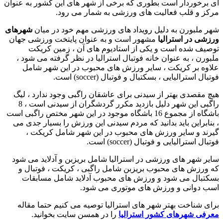
ای برخوردار است بطوری که برخی از شهر های این کشور به عنوان
مرکز و قلب فعالیت های ورزشی به شمار می رود.
شهر ملبورن به دلیل رویداد های ورزشی مهم خود در میان
شهرهای
ورزشی در استرالیا
مشهور است و به عنوان پایتخت ورزشی جهان
توصیف شده است و یکی از استادیوم های آن ، زمین کریکت
ملبورن ، به عنوان خانه فوتبال استرالیا در نظر گرفته می شود ،
علاوه بر کریکت ، سایر ورزش های محبوب در این شهر شامل
فوتبال استرالیایی ، بسکتبال و فوتبال (soccer) است.
هیچ مقصدی بهتر از سیدنی برای عاشقان راگبی وجود ندارد ، لیگ
راگبی این شهر دلیل بازدید مکرر گردشگران از سیدنی است ، 8
باشگاه از مجموع 16 باشگاه موجود در این شهر مختص راگبی است
، بنابراین باید بدانید که مردم سیدنی این ورزش را بسیار جدی می
گیرند و سایر ورزش های محبوب در این شهر شامل کریکت ،
فوتبال استرالیایی و فوتبال (soccer) است.
سایر شهر های ورزشی در استرالیا شامل بریزبن و آدلاید می شود
که ورزش های محبوب بریزبن شامل راگبی ، کریکت ، فوتبال و
بسکتبال می شود و ورزش های محبوب آدلاید شامل مسابقات
اسب دوانی و ورزش های موتوری می شود.
برای شناخت بهتر شهر های استرالیا توصیه می کنیم حتما مقاله
معرفی شهرهای کشور استرالیا
را در همسن سایت بخوانید.