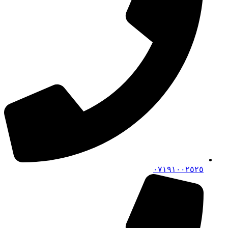
٠٧١٩١٠٠٢٥٢٥