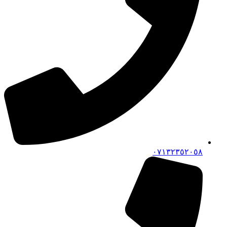
٠٧١٣٢٣٥٢٠٥٨