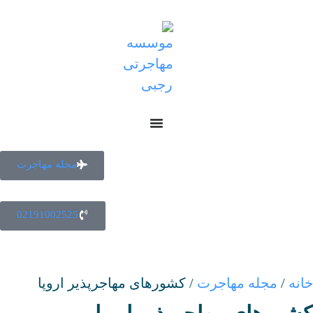
مجله مهاجرت
02191002525
انه
/
مجله مهاجرت
/
کشورهای مهاجرپذیر اروپا