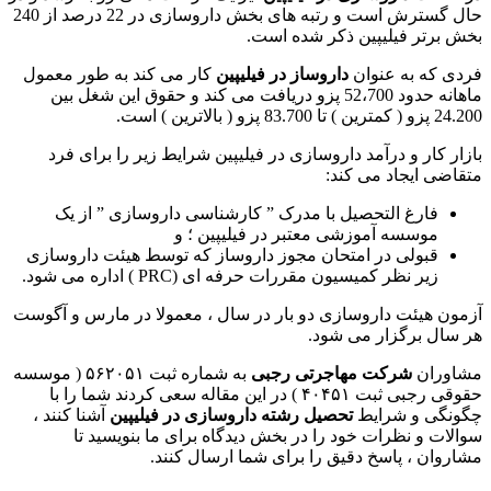
حال گسترش است و رتبه های بخش داروسازی در 22 درصد از 240
بخش برتر فیلیپین ذکر شده است.
فردی که به عنوان
داروساز در فیلیپین
کار می کند به طور معمول
ماهانه حدود 52،700 پزو دریافت می کند و حقوق این شغل بین
24.200 پزو ( کمترین ) تا 83.700 پزو ( بالاترین ) است.
بازار کار و درآمد داروسازی در فیلیپین شرایط زیر را برای فرد
متقاضی ایجاد می کند:
فارغ التحصیل با مدرک ” کارشناسی داروسازی ” از یک
موسسه آموزشی معتبر در فیلیپین ؛ و
قبولی در امتحان مجوز داروساز که توسط هیئت داروسازی
زیر نظر کمیسیون مقررات حرفه ای (PRC ) اداره می شود.
آزمون هیئت داروسازی دو بار در سال ، معمولا در مارس و آگوست
هر سال برگزار می شود.
مشاوران
شرکت مهاجرتی رجبی
به شماره ثبت ۵۶۲۰۵۱ ( موسسه
حقوقی رجبی ثبت ۴۰۴۵۱ ) در این مقاله سعی کردند شما را با
چگونگی و شرایط
تحصیل رشته داروسازی در فیلیپین
آشنا کنند ،
سوالات و نظرات خود را در بخش دیدگاه برای ما بنویسید تا
مشاروان ، پاسخ دقیق را برای شما ارسال کنند.