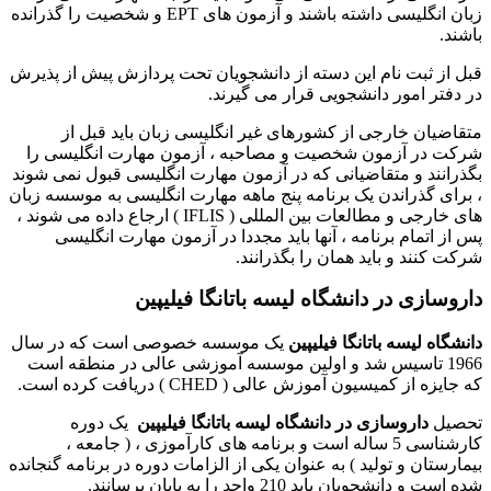
زبان انگلیسی داشته باشند و آزمون های EPT و شخصیت را گذرانده
باشند.
قبل از ثبت نام این دسته از دانشجویان تحت پردازش پیش از پذیرش
در دفتر امور دانشجویی قرار می گیرند.
متقاضیان خارجی از کشورهای غیر انگلیسی زبان باید قبل از
شرکت در آزمون شخصیت و مصاحبه ، آزمون مهارت انگلیسی را
بگذرانند و متقاضیانی که در آزمون مهارت انگلیسی قبول نمی شوند
، برای گذراندن یک برنامه پنج ماهه مهارت انگلیسی به موسسه زبان
های خارجی و مطالعات بین المللی ( IFLIS ) ارجاع داده می شوند ،
پس از اتمام برنامه ، آنها باید مجددا در آزمون مهارت انگلیسی
شرکت کنند و باید همان را بگذرانند.
داروسازی در دانشگاه لیسه باتانگا فیلیپین
دانشگاه لیسه باتانگا فیلیپین
یک موسسه خصوصی است که در سال
1966 تاسیس شد و اولین موسسه آموزشی عالی در منطقه است
که جایزه از کمیسیون آموزش عالی ( CHED ) دریافت کرده است.
تحصیل
داروسازی در دانشگاه لیسه باتانگا فیلیپین
یک دوره
کارشناسی 5 ساله است و برنامه های کارآموزی ، ( جامعه ،
بیمارستان و تولید ) به عنوان یکی از الزامات دوره در برنامه گنجانده
شده است و دانشجویان باید 210 واحد را به پایان برسانند.