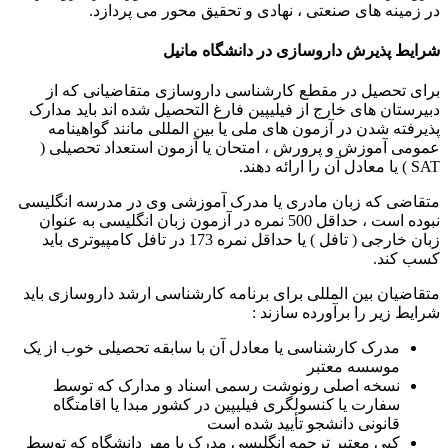
در زمینه های صنعتی ، نهادی و تحقیق محور می پردازد.
شرایط پذیرش داروسازی در دانشگاه مانیل
برای تحصیل در مقطع کارشناسی داروسازی متقاضیانی که از
دبیرستان های خارج از فیلیپین فارغ التحصیل شده اند باید مدارک
پذیرفته شدن در آزمون های ملی یا بین المللی مانند گواهینامه
عمومی آموزش و پرورش ، امتحان یا آزمون استعداد تحصیلی (
SAT ) یا معادل آن را ارائه دهند.
متقاضی که زبان مادری یا مدرک آموزشی وی در مدرسه انگلیسی
نبوده است ، حداقل 500 نمره در آزمون زبان انگلیسی به عنوان
زبان خارجی ( تافل ) یا حداقل نمره 173 در تافل کامپیوتری باید
کسب کند.
متقاضیان بین المللی برای برنامه کارشناسی ارشد داروسازی باید
شرایط زیر را برآورده سازند :
مدرک کارشناسی یا معادل آن با سابقه تحصیلی خوب از یک
موسسه معتبر
نسخه اصلی رونوشت رسمی اسناد و مدارک که توسط
سفارت یا کنسولگری فیلیپین در کشور مبدا یا اقامتگاه
قانونی دانشجو تأیید شده است
کپی معتبر ترجمه انگلیسی مدرک با مهر دانشگاه که توسط