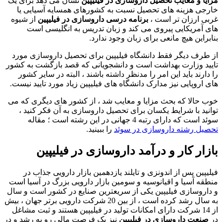
مزایا و معایب تحصیل داروسازی در فیلیپین
نشان می دهد برای یک
خارجی هزینه های تحصیل نسبت به کشورهای همسایه آسیایی یا
غربی ارزان تر است ،
برنامه درسی داروسازی در فیلیپین
از شیوه
های آمریکایی پیروی می کند و زبان تدریس به انگلیسی است
بنابراین هیچ مانعی برای زبان وجود ندارد.
از طرف دیگر فقط دانشگاه فیلیپین برای تحصیل داروسازی مورد
تایید وزارت بهداشت است و دانشجویانی که قصد بازگشت به کشور
را دارند باید این امر را مدنظر داشته باشند ، البته در سایر کشور
های اروپایی نیز مدارک دانشگاه های فیلیپین زیاد مورد تایید نیست.
خوب حالا که بحث مزایا و معایب شد ، از کشور های دیگری که می
توانید با شرایط یکسان برای تحصیل داروسازی به آن فکر کنید ،
سوئد است که دارای رتبه 4 جهانی در این رشته است ؛ مقاله
تحصیل رشته داروسازی در سوئد
را ببینید.
بازار کار و درآمد داروسازی در فیلیپین
فیلیپین پس از اندونزی و تایلند یازدهمین بازار دارویی جذاب در
منطقه آسیا و اقیانوسیه و سومین بازار دارویی بزرگ در آسیا است
و داروسازی فیلیپین یکی از سریعترین صنایع در کشور است و سال
به سال رشد کرده است ، از بین 20 شرکت دارویی برتر جهان ، بیش
از 14 شرکت دارای امکانات تولید در فیلیپین هستند و ثبت مشاغل
در
صنعت داروسازی در فیلیپین
نیز یک فرصت مالی رو به رشد و در