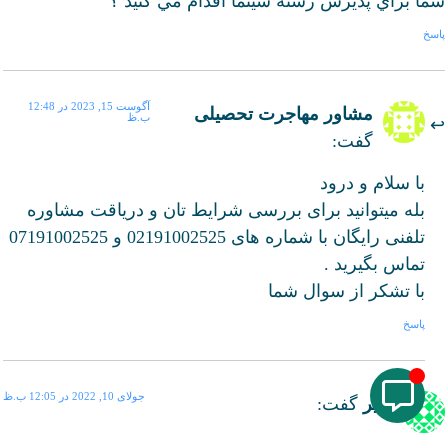
شما براي پذيرش رشته سينما اقدام مي كنيد ؟
پاسخ
آگوست 15, 2023 در 12:48
مشاور مهاجرت تحصیلی
ب.ظ
گفت:
با سلام و درود
بله میتوانید برای بررسی شرایط تان و دریاقت مشاوره
تلفنی رایگان با شماره های 02191002525 و 07191002525
تماس بگیرید .
با تشکر از سوال شما
پاسخ
جولای 10, 2022 در 12:05 ب.ظ
امیر
گفت: