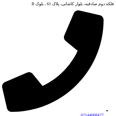
فلکه دوم صادقیه، بلوار کاشانی، پلاک 61 ، بلوک B
02144008427