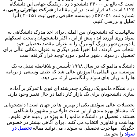
است که بالغ بر ۲۴۰۰۰ دانشجو دارد ، رنکینگ جهانی این دانشگاه
۱۱۲۵ است که قرار است در این مقاله از
شرکت مهاجرتی رجبی
به
شماره ثبت ۵۶۲۰۵۱ ( موسسه حقوقی رجبی ثبت ۴۰۴۵۱ ) آنرا
تحلیل و بررسی کنیم.
سالهاست که دانشجویان بین المللی برای اخذ مدرک دانشگاهی به
سوئد روی آورده اند ، پیش از این ، اکثر دانشجویان پایتخت استکهلم
یا دومین شهر بزرگ گوتنبرگ را به عنوان مقصد تحصیلی خود
انتخاب می کردند ، اما اخیراً شهر دیگری به عنوان مکانی عالی برای
تحصیل در سوئد ، شهر مالمو ، مورد توجه قرار گرفته است.
دانشگاه مالمو که در سال ۱۹۹۸ تأسیس و بلافاصله تبدیل به یک
موسسه بین المللی یا آموزش عالی شد که طیف وسیعی از برنامه
ها را به زبان های سوئد و انگلیسی ارائه می دهد.
در دانشگاه مالمو یک رویکرد چندرشته ای قوی با تمرکز بر آماده
سازی دانشجویان برای یک بازار کار دائما در حال تغییر وجود دارد.
تحصیلات عالی سوئدی یکی از بهترین ها در جهان است! دانشجویانی
که مشتاق بهره مندی از این سنت طولانی و مشهور دانشگاهی
هستند ، تحصیل در دانشگاه مالمو را به ویژه در زمینه های علوم ،
بهداشت و فناوری انتخاب می کنند ، برای آگاهی بیشتر در خصوص
چگونگی مهاجرت تحصیلی به سوئد ، می توانید مقاله
تحصیل در
سوئد
را بخوانید.