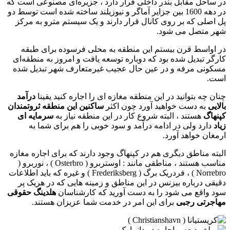
در ساحل مقابل بندر داخلی قرار دارد ، جزیره‌ای مصنوعی است که
در دهه 1600 بین جزایر آماگر و نیوزیلند ساخته شده است توسط دو
پل اصلی که بر روی کانال قرار دارند و یک سیستم مترو به مرکز
شهر متصل می شود.
در اواسط قرن بیستم این منطقه به محلی فرسوده برای طبقه
کارگر تبدیل شده بود که دوباره توسعه یافت و امروز به منطقه‌ای
مسکونی مرفه و در عین حال عجیب غیرمتعارف شهر تبدیل شده
است.
چنان چه بتوانید در این منطقه مغازه ای را اجاره کنید یقینا
درآمد
بالایی
به دست خواهید آورد چون اکثر
ساکنین این منطقه ثروتمندان
کپنهاگ
هستند ، البته شروع کار در این منطقه نیاز به
سرمایه ای
زیاد
دارد ولی در ادامه درآمد و سود خوبی را هم برای شما به
ارمغان خواهد آورد.
البته مناطق دیگری هم در کپنهاگ وجود دارند که برای اجاره مغازه
مناسب هستند ، مناطقی مانند : اوستربرو ( Osterbro ) ، نوربرو (
Norrebro ) ، فردریک برگ ( Frederiksberg ) و غیره که باید اطلاعات
دقیقی درباره بیزنس در این مناطق و زمینه هایی که در هریک پر
سود واقع می شود را به دست آورید که کارشناسان
هلدینگ حقوقی
مهاجرتی رجبی
برای این امر در خدمت شما عزیزان هستند.