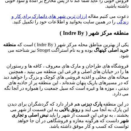
فروش خوبی را عاید شما کند تا از پس مخارج بر آمده و سود خوبی
داشته باشید.
دعوت می کنیم مقاله
ارزان ترین شهر های دانمارک برای کار و
زندگی
را در همین سایت بخوانید و اطلاعات خود را تکمیل کنید.
منطقه مرکز شهر ( Indre By )
یکی از بهترین مناطق محله مرکز شهر ( Indre By ) است که
منطقه
خرید اصلی کپنهاگ
بوده و به نام استراگت Stroget نیز شناخته می
شود.
فروشگاه های طراحان و مارک های معروف ، کافه ها و رستوران
ها را در خیابان های اصلی و فرعی این منطقه می بینید ، همچنین
میخانه های محلی و اغذیه فروشی های کوچک و بزرگ را خواهید دید
که در مسیرهای باریک پنهان شده‌اند ، این منطقه پر از جاذبه های
دیدنی ، موزه ها و غیره است که سیل جمعیت را همواره در آنجا نگه
می دارد.
در این منطقه
پارک دیزنی
هم قرار دارد که گردشگران برای دیدن
این پارک به آنجا می آیند و
رونق بالایی
به این قسمت از شهر می
بخشند ، به نوعی این قسمت از شهر را باید
نبض اصلی و تجاری
شهر
دانست که هرگونه مغازه و فروشگاهی در آن جا خواهد
توانست که کسب و کار موفق داشته باشد.