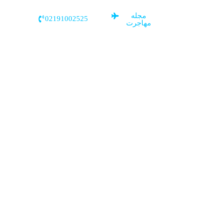
مجله
02191002525
مهاجرت