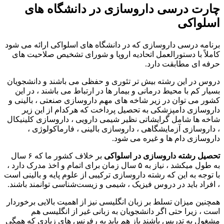
چارت درسی داروسازی در دانشگاه های
اسلواکی
برنامه درسی داروسازی که در دانشگاه های اسلواکی ارائه می شود
کاملاً با دستورالعمل اتحادیه اروپا و شورای تشخیص صلاحیت های
حرفه ای مطابقت دارد.
دروس در این رشته بیش تر تئوری و حفظی می باشند و دانشجویان
بسیار کم با محیط درمانی و بیمار ها در ارتباط می باشند ، در این
کشور می توان در زیر شاخه های مهم داروسازی صنعتی ، بالینی و
داروسازی دامپزشکی به تحصیل پرداخت که هرکدام از این زیر
شاخه ها شامل گرایشاتی نظیر شیمی دارویی ، داروسازی کلینیکال
، داروسازی آزمایشگاهی ، داروسازی بالینی ، فارماکولوژی ،
داروسازی دام ها و غیره می شود.
تحصیل رشته داروسازی در اسلواکی
بر خلاف کشور ما که ۶ سال
به طول میکشد ، نیاز به ۵ سال زمان برای اتمام و اخذ مدرک دارد ،
با توجه به این که رشته داروسازی ترکیبی از علوم پایه و بالینی است
، افراد باید در دروس فیزیک ، شیمی و زیست‌شناسی توانمند باشند.
همچنین میزان تسلط بر زبان انگلیسی نیز از اهمیت بالایی برخوردار
است ، زیرا حتی اگر دانشجویان به زبانی غیر از انگلیسی هم
مشغول به تدریس باشند باز هم باید به رفرنس های زیادی که همگی