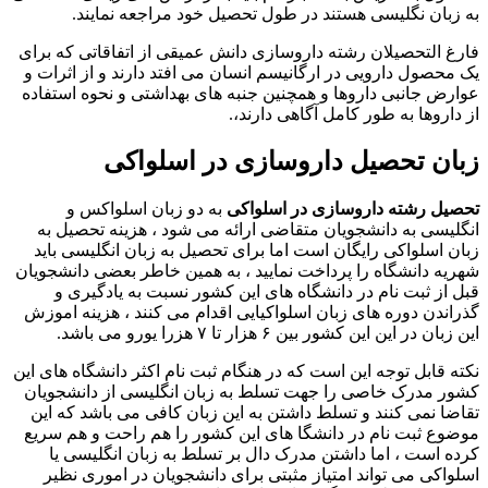
به زبان نگلیسی هستند در طول تحصیل خود مراجعه نمایند.
فارغ التحصیلان رشته داروسازی دانش عمیقی از اتفاقاتی که برای
یک محصول دارویی در ارگانیسم انسان می افتد دارند و از اثرات و
عوارض جانبی داروها و همچنین جنبه های بهداشتی و نحوه استفاده
از داروها به طور کامل آگاهی دارند،.
زبان تحصیل داروسازی در اسلواکی
تحصیل رشته داروسازی در اسلواکی
به دو زبان اسلواکس و
انگلیسی به دانشجویان متقاضی ارائه می شود ، هزینه تحصیل به
زبان اسلواکی رایگان است اما برای تحصیل به زبان انگلیسی باید
شهریه دانشگاه را پرداخت نمایید ، به همین خاطر بعضی دانشجویان
قبل از ثبت نام در دانشگاه های این کشور نسبت به یادگیری و
گذراندن دوره های زبان اسلواکیایی اقدام می کنند ، هزینه اموزش
این زبان در این این کشور بین ۶ هزار تا ۷ هزرا یورو می باشد.
نکته قابل توجه این است که در هنگام ثبت نام اکثر دانشگاه های این
کشور مدرک خاصی را جهت تسلط به زبان انگلیسی از دانشجویان
تقاضا نمی کنند و تسلط داشتن به این زبان کافی می باشد که این
موضوع ثبت نام در دانشگا های این کشور را هم راحت و هم سریع
کرده است ، اما داشتن مدرک دال بر تسلط به زبان انگلیسی یا
اسلواکی می تواند امتیاز مثبتی برای دانشجویان در اموری نظیر