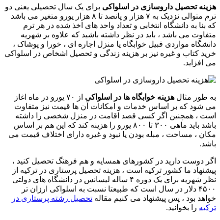
هزینه تحصیل داروسازی در اسلواکی
برای یک سال تحصیلی یعنی دو
ترم متوالی نزدیک به ۷ هزار و پانصد تا ۸ هزار یورو متغیر می باشد
که بنا به دانشگاه انتخابی و تعداد واحد های اخذ شده در هر ترم
متفاوت می باشد ، باید در نظر داشته باشید که علاوه بر شهریه
دانشگاه مواردی قبیل خوابگاه یا منزل اجاره ای ، خورا و پوشاک ،
خرید کتاب و غیره نیز بر هزینه زندگی و تحصیل اشخاص در اسلواکی
می افزاید.
به طور مثال
هزینه خوابگاه ها در اسلواکی
از ۷۰ یورو در ماه اغاز
می شود که بر اساس خدمات و امکانات آن ها قیمت نیز متفاوت
است ، همچنین اگر کسی قصد اقامت در منزل شخصی را داشته
باشد باید ماهی ۳۰۰ تا ۸۰۰ یورو را هزینه کند که این هم بر اساس
مکان ، مساحت ، مبله بودن یا نبود و غیره دارای اختلاف قیمت می
باشد.
اگر دوست دارید در کشورهای همسایه و هم فرهنگ تحصیل کنید ،
پیشنهاد ما کشور ترکیه است ، هزینه تحصیل پرستاری در ترکیه از
نظر شهریه برای یک دوره ۴ ساله لیسانس در دانشگاه های دولتی
۴۵۰۰ دلار در سال است که طبیعتا نسبت به اسلواکی ارزان تر
خواهد بود ، پس پیشنهاد می کنیم مقاله
تحصیل رشته پرستاری در
ترکیه
را بخوانید.