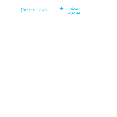
مجله
02191002525
مهاجرت